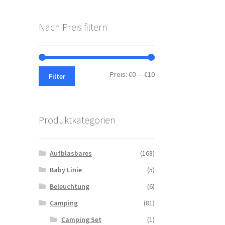
Nach Preis filtern
Min.
Max.
Preis:
€0
—
€10
Filter
Preis
Preis
Produktkategorien
Aufblasbares
(168)
Baby Linie
(5)
Beleuchtung
(6)
Camping
(81)
Camping Set
(1)