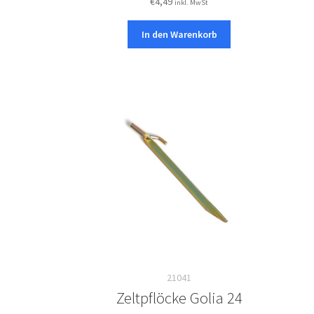
€
4,49
inkl. MwSt
In den Warenkorb
21041
Zeltpflöcke Golia 24