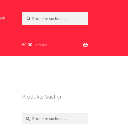
Suchen
Suchen
sch
nach:
€
0,00
0 items
Produkte Suchen
Suchen
Suchen
nach: