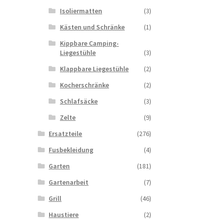
Isoliermatten
(3)
Kästen und Schränke
(1)
Kippbare Camping-
Liegestühle
(3)
Klappbare Liegestühle
(2)
Kocherschränke
(2)
Schlafsäcke
(3)
Zelte
(9)
Ersatzteile
(276)
Fusbekleidung
(4)
Garten
(181)
Gartenarbeit
(7)
Grill
(46)
Haustiere
(2)