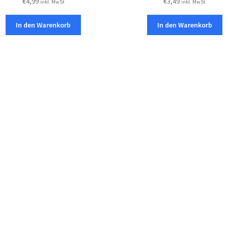
€
4,99
€
3,49
inkl. MwSt
inkl. MwSt
In den Warenkorb
In den Warenkorb