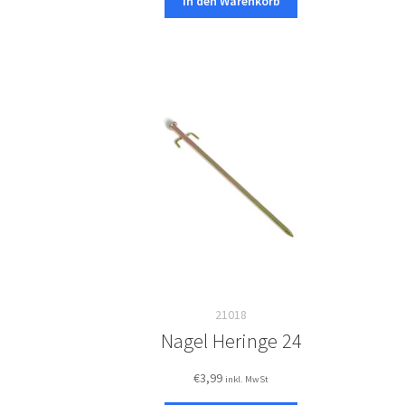
In den Warenkorb
21018
Nagel Heringe 24
€
3,99
inkl. MwSt