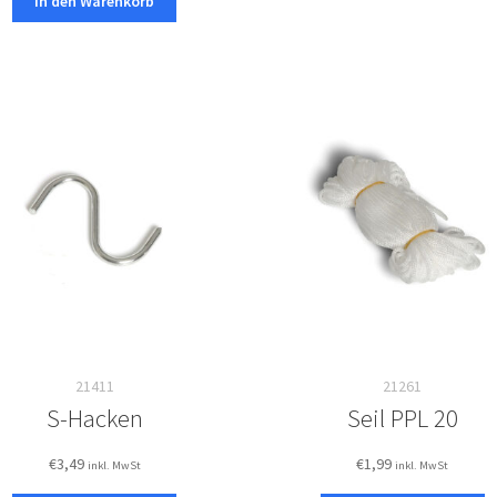
In den Warenkorb
21411
21261
S-Hacken
Seil PPL 20
€
3,49
€
1,99
inkl. MwSt
inkl. MwSt