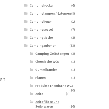
Campinghocker
(6)
Campinglampen /-laternen
(8)
Campingliegen
(1)
Campingsessel
(7)
Campingtische
(2)
Campingzubehor
(33)
Camping-Zeltstangen
(3)
Chemische WCs
(1)
Gummibander
(1)
Planen
(1)
den
Produkte chemische WCs
(10)
Zelte
(1)
Zeltpflöcke und
Seilerwaren
(16)