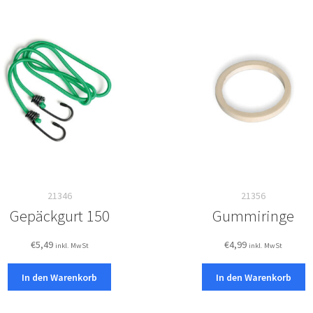
21346
21356
Gepäckgurt 150
Gummiringe
€
5,49
€
4,99
inkl. MwSt
inkl. MwSt
In den Warenkorb
In den Warenkorb