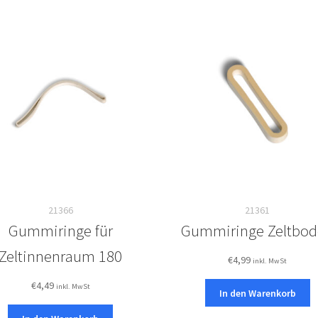
21366
21361
Gummiringe für
Gummiringe Zeltbo
Zeltinnenraum 180
€
4,99
inkl. MwSt
€
4,49
inkl. MwSt
In den Warenkorb