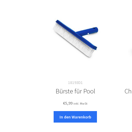
18193D1
Bürste für Pool
Ch
€
5,99
inkl. MwSt
In den Warenkorb