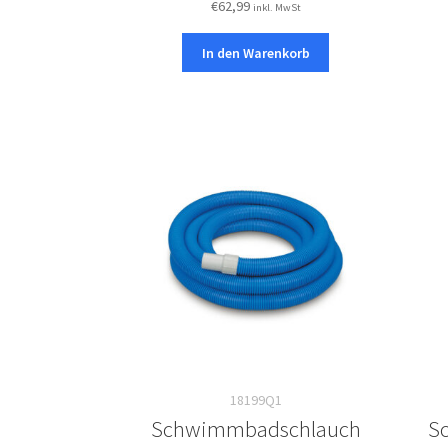
€
62,99
inkl. MwSt
In den Warenkorb
18199Q1
Schwimmbadschlauch
S