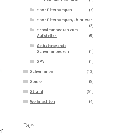
Sandfilterpumpen
(3)
Sandfilterpumpen/Chlorierer
(2)
Schwimmbecken zum
Aufstellen
(5)
Selbsttragende
Schwimmbecken
(1)
SPA
(1)
Schwimmen
(13)
Spiele
(9)
Strand
(91)
Weihnachten
(4)
Tags
r