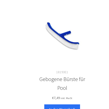
18193E1
Gebogene Bürste für
Pool
€
7,49
inkl. MwSt