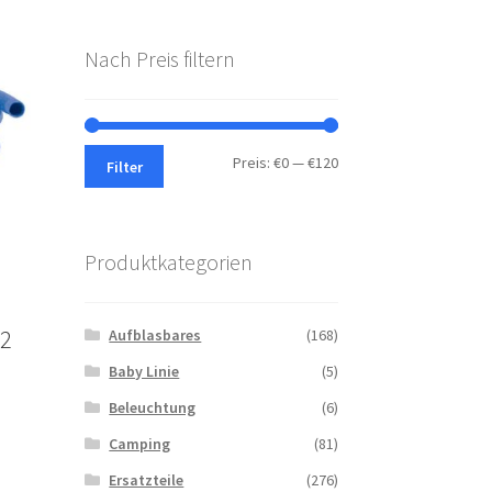
Nach Preis filtern
Min.
Max.
Preis:
€0
—
€120
Filter
Preis
Preis
Produktkategorien
32
Aufblasbares
(168)
Baby Linie
(5)
Beleuchtung
(6)
Camping
(81)
Ersatzteile
(276)