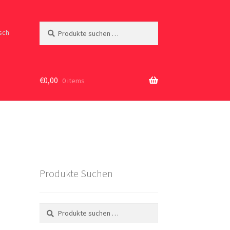
Suchen
Suchen
sch
nach:
€
0,00
0 items
Produkte Suchen
Suchen
Suchen
nach: