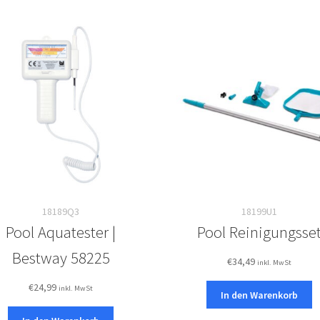
18189Q3
18199U1
Pool Aquatester |
Pool Reinigungsse
Bestway 58225
€
34,49
inkl. MwSt
€
24,99
inkl. MwSt
In den Warenkorb