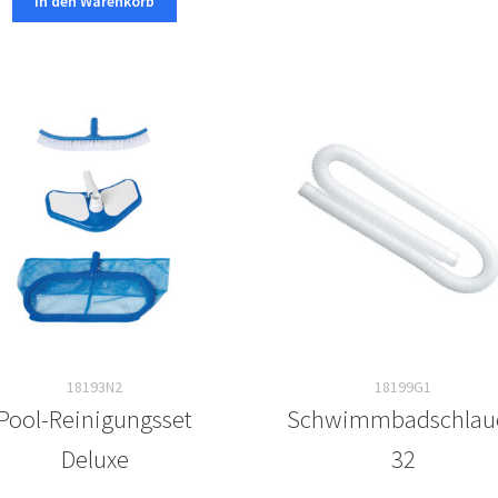
In den Warenkorb
18193N2
18199G1
Pool-Reinigungsset
Schwimmbadschlau
Deluxe
32