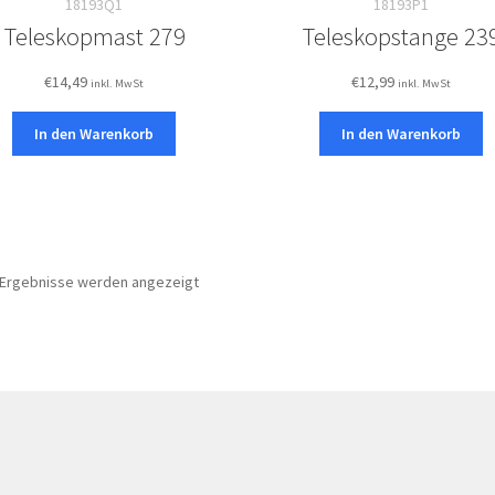
18193Q1
18193P1
Teleskopmast 279
Teleskopstange 23
€
14,49
€
12,99
inkl. MwSt
inkl. MwSt
In den Warenkorb
In den Warenkorb
5 Ergebnisse werden angezeigt