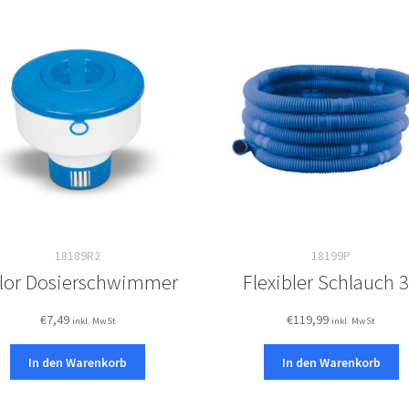
18189R2
18199P
lor Dosierschwimmer
Flexibler Schlauch 
€
7,49
€
119,99
inkl. MwSt
inkl. MwSt
In den Warenkorb
In den Warenkorb