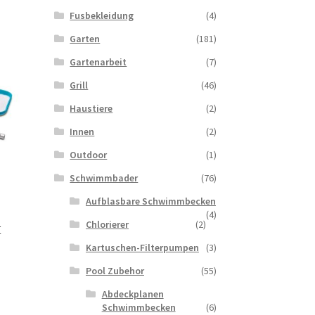
Fusbekleidung
(4)
Garten
(181)
Gartenarbeit
(7)
Grill
(46)
Haustiere
(2)
Innen
(2)
Outdoor
(1)
Schwimmbader
(76)
Aufblasbare Schwimmbecken
(4)
Chlorierer
(2)
t
Kartuschen-Filterpumpen
(3)
Pool Zubehor
(55)
Abdeckplanen
Schwimmbecken
(6)