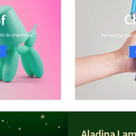
C
f
st du angehörig?
Perfekt für kla
r
Aladina La