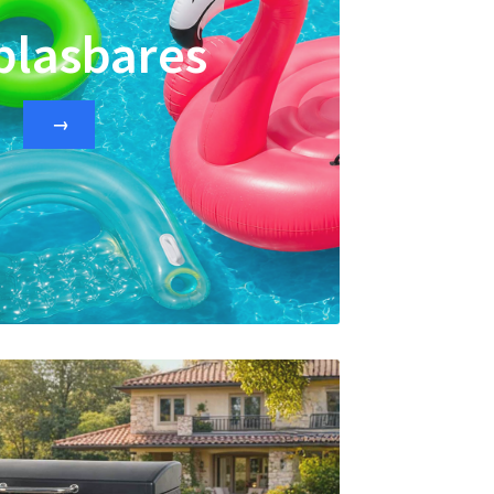
blasbares
→