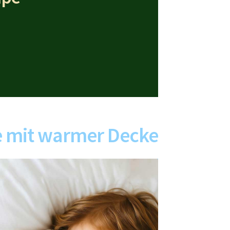
n
e mit warmer Decke