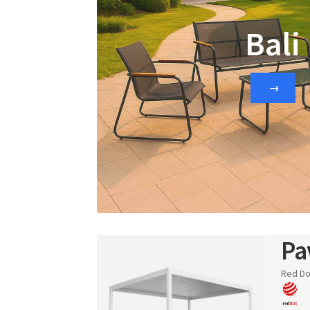
Bali
→
Pa
Red Do