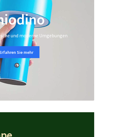
hiodino
ssische und moderne Umgebungen
Erfahren Sie mehr
mpe