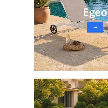
Egeo
→