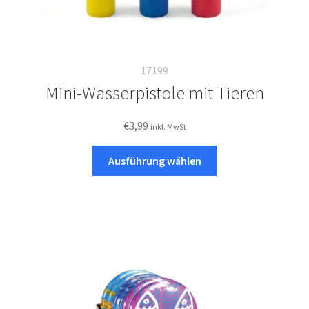
17199
Mini-Wasserpistole mit Tieren
€
3,99
inkl. MwSt
Dieses
Ausführung wählen
Produkt
weist
mehrere
Varianten
auf.
Die
Optionen
können
auf