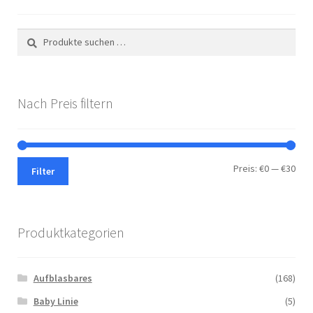
Suchen
Suchen
nach:
Nach Preis filtern
Min.
Max.
Preis:
€0
—
€30
Filter
Prei
Prei
Produktkategorien
Aufblasbares
(168)
Baby Linie
(5)