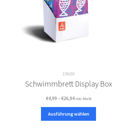
der
Produktseite
gewählt
werden
19600
Schwimmbrett Display Box
Preisspanne:
€
4,99
–
€
26,94
inkl. MwSt
€4,99
Dieses
bis
Ausführung wählen
Produkt
€26,94
weist
mehrere