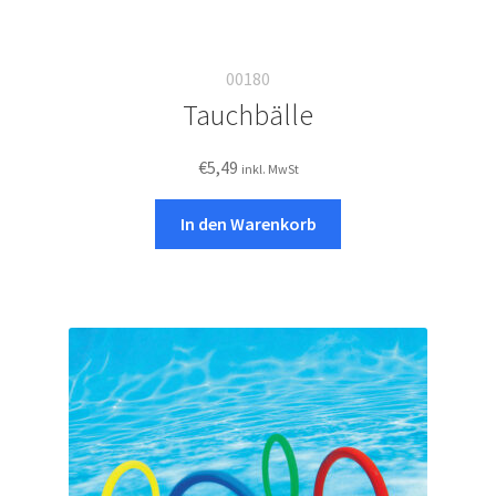
00180
Tauchbälle
€
5,49
inkl. MwSt
In den Warenkorb