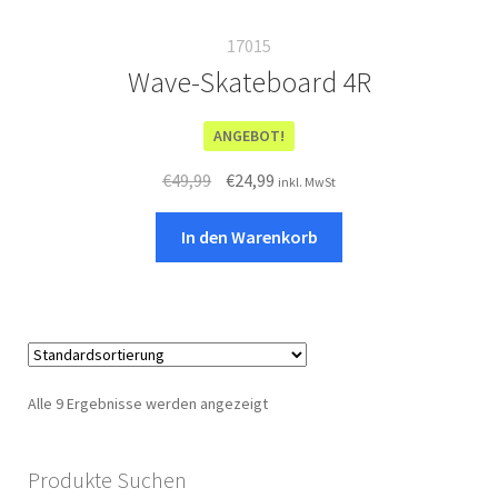
17015
Wave-Skateboard 4R
ANGEBOT!
Ursprünglicher
Aktueller
€
49,99
€
24,99
inkl. MwSt
Preis
Preis
war:
ist:
In den Warenkorb
€49,99
€24,99.
Alle 9 Ergebnisse werden angezeigt
Produkte Suchen