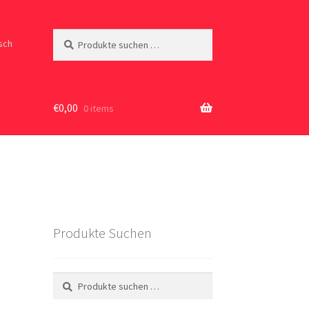
Suchen
Suchen
sch
nach:
€
0,00
0 items
Produkte Suchen
Suchen
Suchen
nach: