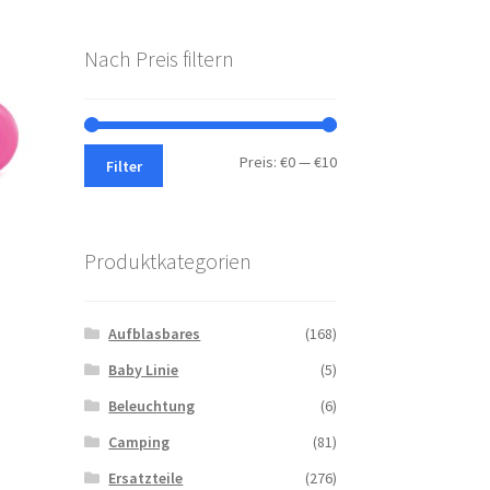
Nach Preis filtern
Min.
Max.
Preis:
€0
—
€10
Filter
Preis
Preis
Produktkategorien
Aufblasbares
(168)
Baby Linie
(5)
Beleuchtung
(6)
Dieses
Camping
(81)
Produkt
weist
Ersatzteile
(276)