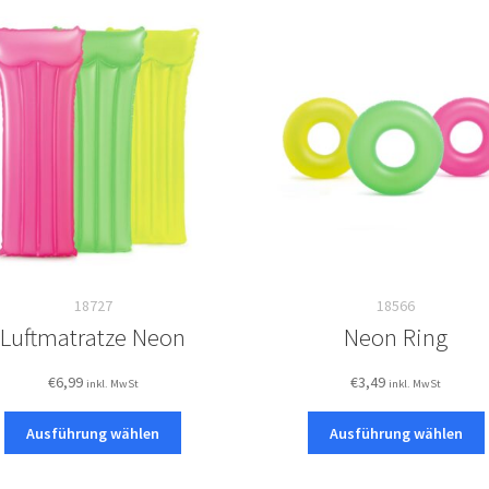
18727
18566
Luftmatratze Neon
Neon Ring
€
6,99
€
3,49
inkl. MwSt
inkl. MwSt
Dieses
Ausführung wählen
Ausführung wählen
Produkt
weist