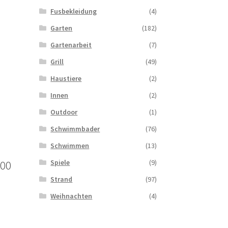
mehrere
Fusbekleidung
(4)
Varianten
uf.
Garten
(182)
Die
Gartenarbeit
(7)
Optionen
können
Grill
(49)
auf
Haustiere
(2)
der
Produktseite
Innen
(2)
gewählt
Outdoor
(1)
werden
Schwimmbader
(76)
Schwimmen
(13)
Spiele
(9)
200
Strand
(97)
Weihnachten
(4)