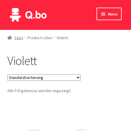
Skip
Skip
Menu
to
to
navigation
content
Home
Start
Product colori
Violett
Blog
Violett
Produkte
Katalog
Alle 5 Ergebnisse werden angezeigt
Kontakte
English
Deutsch