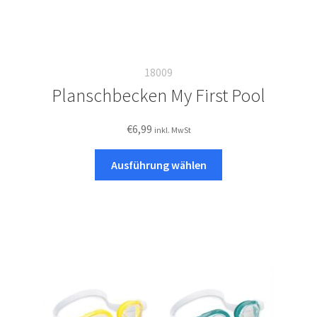
18009
Planschbecken My First Pool
€
6,99
inkl. MwSt
Dieses
Ausführung wählen
Produkt
weist
mehrere
Varianten
auf.
Die
Optionen
können
auf