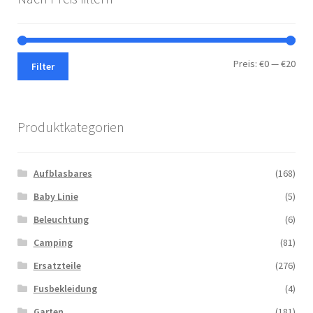
Min.
Max.
Preis:
€0
—
€20
Filter
Prei
Prei
Produktkategorien
Aufblasbares
(168)
Baby Linie
(5)
Beleuchtung
(6)
Camping
(81)
Ersatzteile
(276)
Fusbekleidung
(4)
Garten
(181)