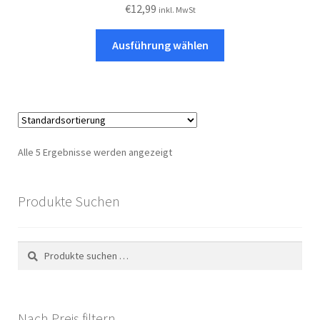
€
12,99
inkl. MwSt
Dieses
Ausführung wählen
Produkt
weist
mehrere
Varianten
auf.
Die
Alle 5 Ergebnisse werden angezeigt
Optionen
können
auf
Produkte Suchen
der
Produktseite
Suchen
Suchen
gewählt
nach:
werden
Nach Preis filtern