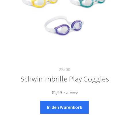
der
Produktseite
gewählt
werden
22500
Schwimmbrille Play Goggles
€
1,99
inkl. MwSt
In den Warenkorb