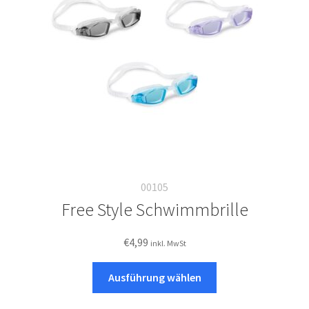
Italiano
00105
Free Style Schwimmbrille
€
4,99
inkl. MwSt
Dieses
Ausführung wählen
Produkt
weist