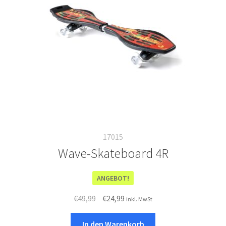
Italiano
17015
Wave-Skateboard 4R
ANGEBOT!
Ursprünglicher
Aktueller
€
49,99
€
24,99
inkl. MwSt
Preis
Preis
war:
ist:
In den Warenkorb