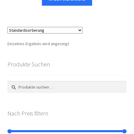
€49,99
€24,99.
Einzelnes Ergebnis wird angezeigt
Produkte Suchen
Suchen
Suchen
nach:
Nach Preis filtern