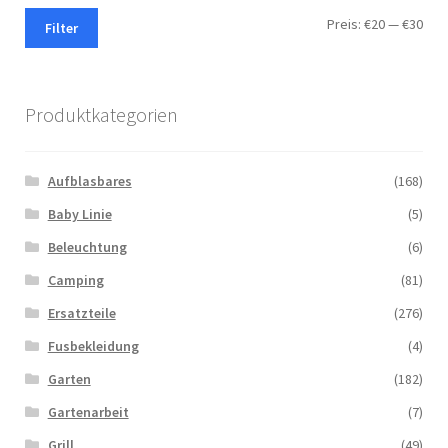
Min.
Max.
Preis:
€20
—
€30
Filter
Prei
Prei
Produktkategorien
Aufblasbares
(168)
Baby Linie
(5)
Beleuchtung
(6)
Camping
(81)
Ersatzteile
(276)
Fusbekleidung
(4)
Garten
(182)
Gartenarbeit
(7)
Grill
(49)