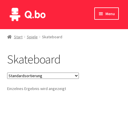
Skip
Skip
Menu
to
to
navigation
content
Home
Start
Spiele
Skateboard
Blog
Skateboard
Produkte
Katalog
Einzelnes Ergebnis wird angezeigt
Kontakte
English
Deutsch