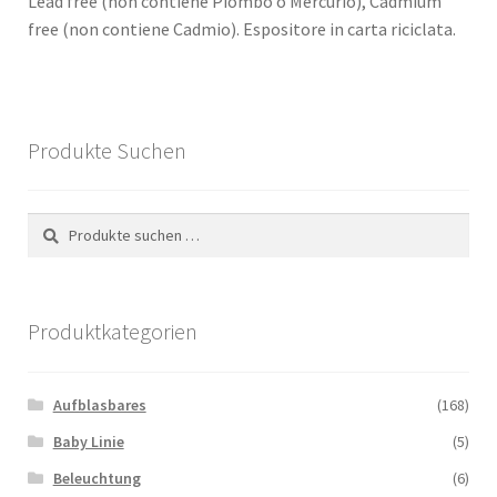
Lead free (non contiene Piombo o Mercurio), Cadmium
free (non contiene Cadmio). Espositore in carta riciclata.
Produkte Suchen
Suchen
Suchen
nach:
Produktkategorien
Aufblasbares
(168)
Baby Linie
(5)
Beleuchtung
(6)