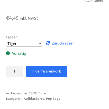
COD: 18695
€
4,49
inkl. MwSt
Farben
Zurücksetzen
Vorrätig
Bop
In den Warenkorb
Bags
3-
D
Menge
Artikelnummer:
18695 Tigre
Kategorien:
Aufblasbares
,
Pop Bags