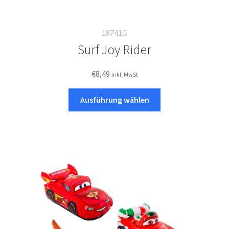
18741G
Surf Joy Rider
€
8,49
inkl. MwSt
Dieses
Ausführung wählen
Produkt
weist
mehrere
Varianten
auf.
Die
Optionen
können
auf
der