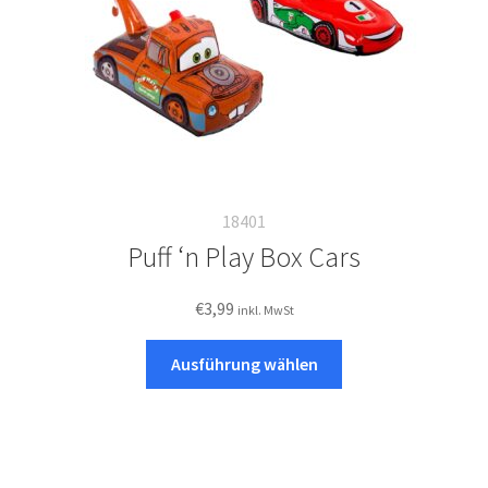
Produktseite
gewählt
werden
18401
Puff ‘n Play Box Cars
€
3,99
inkl. MwSt
Dieses
Ausführung wählen
Produkt
weist
mehrere
Varianten