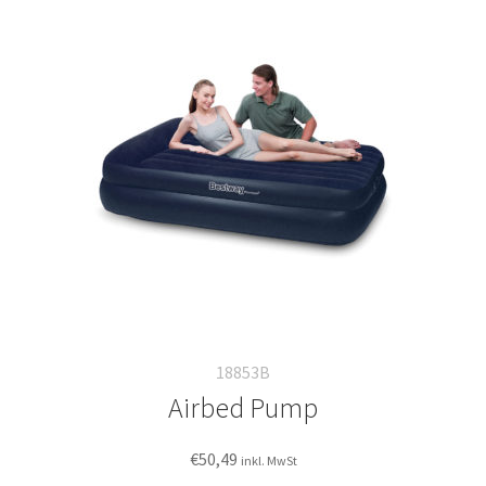
auf.
Die
Optionen
können
auf
der
Produktseite
gewählt
werden
18853B
Airbed Pump
€
50,49
inkl. MwSt