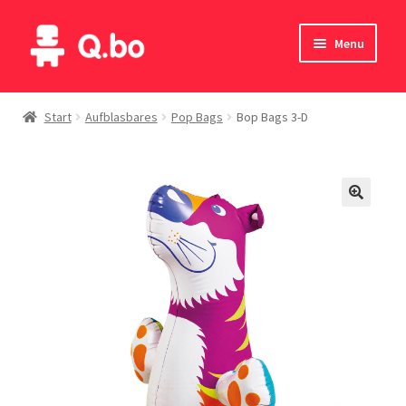
Skip
Skip
Menu
to
to
navigation
content
Home
Start
Aufblasbares
Pop Bags
Bop Bags 3-D
Blog
Produkte
Katalog
Kontakte
English
Deutsch