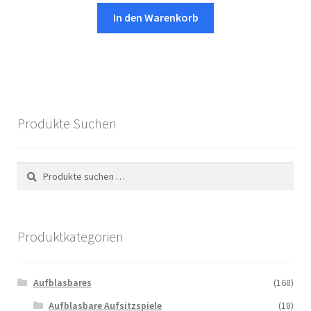
In den Warenkorb
Produkte Suchen
Suchen
Suchen
nach:
Produktkategorien
Aufblasbares
(168)
Aufblasbare Aufsitzspiele
(18)