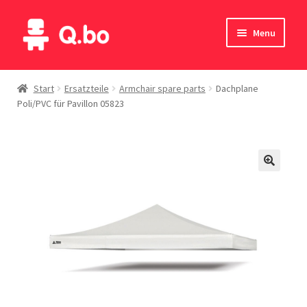
Skip
Skip
Menu
to
to
navigation
content
Home
Start
Ersatzteile
Armchair spare parts
Dachplane
Poli/PVC für Pavillon 05823
Blog
Produkte
Katalog
Kontakte
English
Deutsch