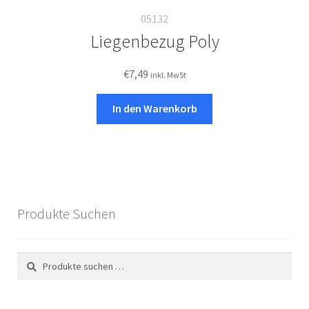
05132
Liegenbezug Poly
€
7,49
inkl. MwSt
In den Warenkorb
Produkte Suchen
Suchen
Suchen
nach: