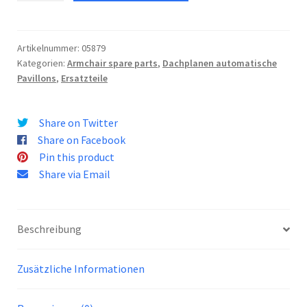
für
Pavillon
05823
Artikelnummer:
05879
Kategorien:
Armchair spare parts
,
Dachplanen automatische
Menge
Pavillons
,
Ersatzteile
Share on Twitter
Share on Facebook
Pin this product
Share via Email
Beschreibung
Zusätzliche Informationen