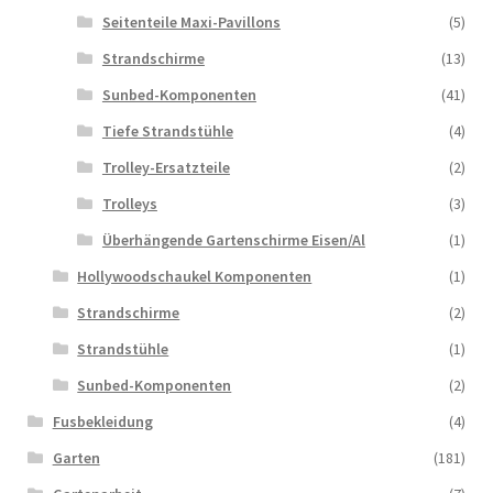
Seitenteile Maxi-Pavillons
(5)
Strandschirme
(13)
Sunbed-Komponenten
(41)
Tiefe Strandstühle
(4)
Trolley-Ersatzteile
(2)
Trolleys
(3)
Überhängende Gartenschirme Eisen/Al
(1)
Hollywoodschaukel Komponenten
(1)
Strandschirme
(2)
Strandstühle
(1)
Sunbed-Komponenten
(2)
Fusbekleidung
(4)
Garten
(181)