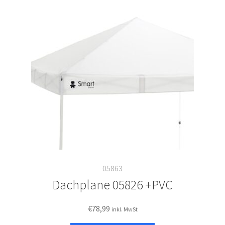
05863
Dachplane 05826 +PVC
€
78,99
inkl. MwSt