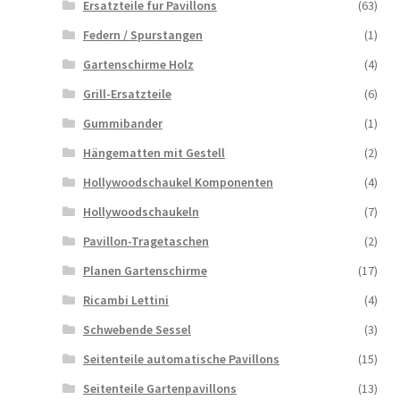
Ersatzteile fur Pavillons
(63)
Federn / Spurstangen
(1)
Gartenschirme Holz
(4)
Grill-Ersatzteile
(6)
Gummibander
(1)
Hängematten mit Gestell
(2)
Hollywoodschaukel Komponenten
(4)
Hollywoodschaukeln
(7)
Pavillon-Tragetaschen
(2)
Planen Gartenschirme
(17)
Ricambi Lettini
(4)
Schwebende Sessel
(3)
Seitenteile automatische Pavillons
(15)
Seitenteile Gartenpavillons
(13)