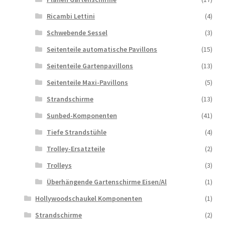
Ricambi Lettini
(4)
Schwebende Sessel
(3)
Seitenteile automatische Pavillons
(15)
Seitenteile Gartenpavillons
(13)
Seitenteile Maxi-Pavillons
(5)
Strandschirme
(13)
Sunbed-Komponenten
(41)
Tiefe Strandstühle
(4)
Trolley-Ersatzteile
(2)
Trolleys
(3)
Überhängende Gartenschirme Eisen/Al
(1)
Hollywoodschaukel Komponenten
(1)
Strandschirme
(2)