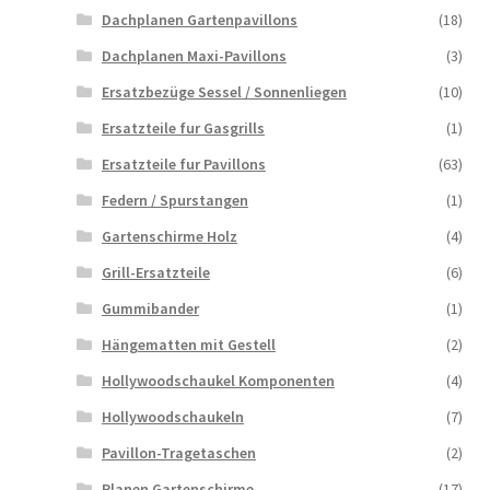
Dachplanen Gartenpavillons
(18)
Dachplanen Maxi-Pavillons
(3)
Ersatzbezüge Sessel / Sonnenliegen
(10)
Ersatzteile fur Gasgrills
(1)
Ersatzteile fur Pavillons
(63)
Federn / Spurstangen
(1)
Gartenschirme Holz
(4)
Grill-Ersatzteile
(6)
Gummibander
(1)
Hängematten mit Gestell
(2)
Hollywoodschaukel Komponenten
(4)
Hollywoodschaukeln
(7)
Pavillon-Tragetaschen
(2)
Planen Gartenschirme
(17)