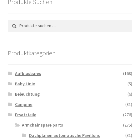
Produkte Suchen
Suchen
Suchen
nach:
Produktkategorien
Aufblasbares
(168)
Baby Linie
(5)
Beleuchtung
(6)
Camping
(81)
Ersatzteile
(276)
Armchair spare parts
(275)
Dachplanen automatische Pavillons
(31)