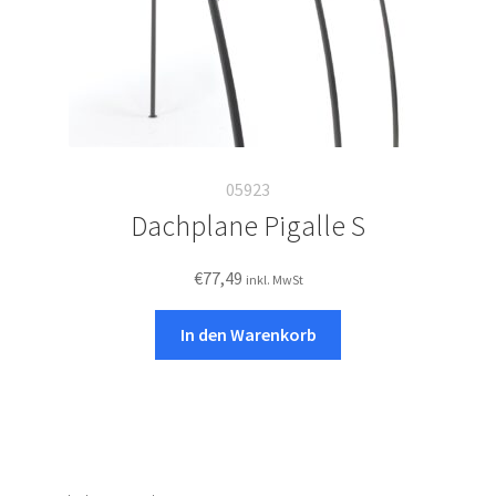
05923
Dachplane Pigalle S
€
77,49
inkl. MwSt
In den Warenkorb