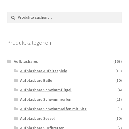
können
auf
Suchen
Suchen
der
nach:
Produktseite
gewählt
Produktkategorien
werden
Aufblasbares
(168)
Aufblasbare Aufsitzspiele
(18)
Aufblasbare Bälle
(10)
Aufblasbare Schwimmflügel
(4)
Aufblasbare Schwimmreifen
(21)
Aufblasbare Schwimmreifen mit Sitz
(3)
Aufblasbare Sessel
(10)
Aufblasbare Surfbretter
(2)