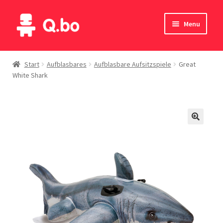
Skip
Skip
Menu
to
to
navigation
content
Home
Start
Aufblasbares
Aufblasbare Aufsitzspiele
Great
White Shark
Blog
Produkte
Katalog
Kontakte
English
Deutsch