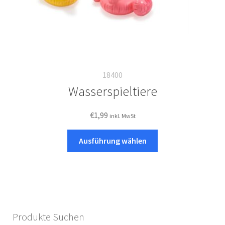
18400
Wasserspieltiere
€
1,99
inkl. MwSt
Dieses
Ausführung wählen
Produkt
weist
mehrere
Varianten
auf.
Die
Produkte Suchen
Optionen