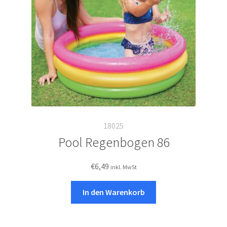
auf
der
Produktseite
gewählt
werden
18025
Pool Regenbogen 86
€
6,49
inkl. MwSt
In den Warenkorb