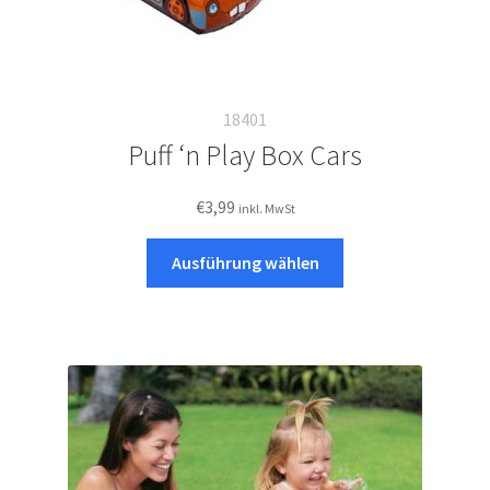
18401
Puff ‘n Play Box Cars
€
3,99
inkl. MwSt
Dieses
Ausführung wählen
Produkt
weist
mehrere
Varianten
auf.
Die
Optionen
können