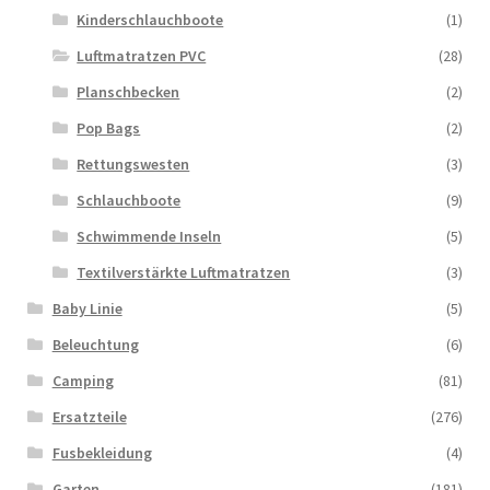
Kinderschlauchboote
(1)
Luftmatratzen PVC
(28)
Planschbecken
(2)
Pop Bags
(2)
Rettungswesten
(3)
Schlauchboote
(9)
Schwimmende Inseln
(5)
Textilverstärkte Luftmatratzen
(3)
Baby Linie
(5)
Beleuchtung
(6)
Camping
(81)
Ersatzteile
(276)
Fusbekleidung
(4)
Garten
(181)