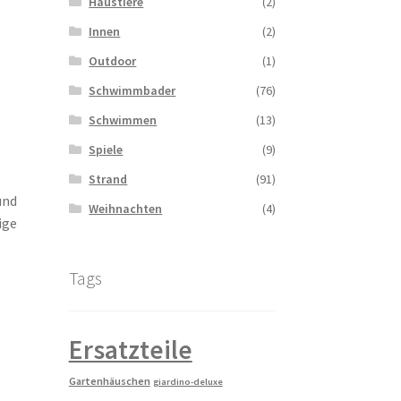
Haustiere
(2)
Innen
(2)
Outdoor
(1)
Schwimmbader
(76)
Schwimmen
(13)
Spiele
(9)
Strand
(91)
und
Weihnachten
(4)
ige
Tags
Ersatzteile
Gartenhäuschen
giardino-deluxe