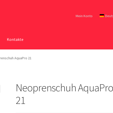
Mein Konto
Deut
Kontakte
renschuh AquaPro 21
Neoprenschuh AquaPr
21