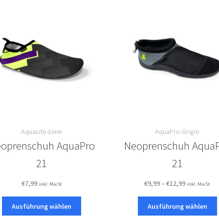
AquaLite-Lime
AquaPro-Grigio
oprenschuh AquaPro
Neoprenschuh Aqua
21
21
Preisspann
€
7,99
€
9,99
–
€
12,99
inkl. MwSt
inkl. MwSt
€9,99
Dieses
bis
Ausführung wählen
Ausführung wählen
Produkt
€12,99