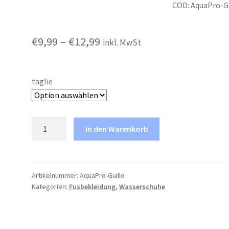
COD: AquaPro-G
Preisspanne:
€
9,99
–
€
12,99
inkl. MwSt
€9,99
bis
taglie
€12,99
Neoprenschuh
In den Warenkorb
AquaPro
21
Menge
Artikelnummer:
AquaPro-Giallo
Kategorien:
Fusbekleidung
,
Wasserschuhe