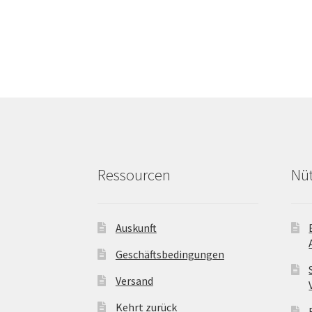
Varianten
auf.
Die
Optionen
können
auf
der
Produktseite
gewählt
werden
Ressourcen
Nüt
Auskunft
Geschäftsbedingungen
Versand
Kehrt zurück