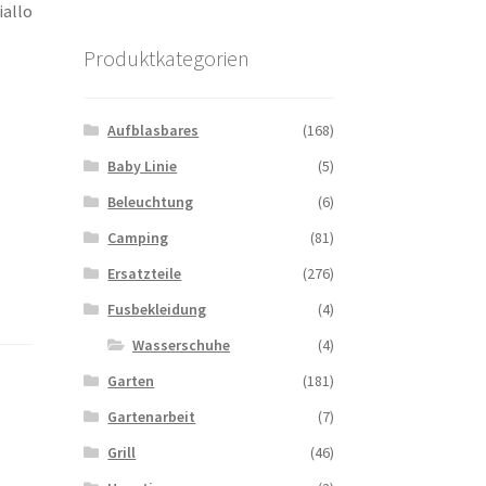
iallo
Produktkategorien
Aufblasbares
(168)
Baby Linie
(5)
Beleuchtung
(6)
Camping
(81)
Ersatzteile
(276)
Fusbekleidung
(4)
Wasserschuhe
(4)
Garten
(181)
Gartenarbeit
(7)
Grill
(46)