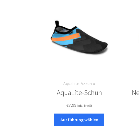
AquaLite-Azzurro
AquaLite-Schuh
Ne
€
7,99
inkl. MwSt
Dieses
Ausführung wählen
Produkt
weist
mehrere