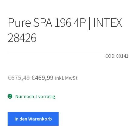
Pure SPA 196 4P | INTEX
28426
COD: 00141
Ursprünglicher
Aktueller
€
675,49
€
469,99
inkl. MwSt
Preis
Preis
Nur noch 1 vorrätig
war:
ist:
€675,49
€469,99.
Pure
In den Warenkorb
SPA
196