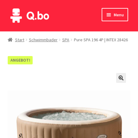
Skip
Skip
Menu
to
to
navigation
content
Home
Start
Schwimmbader
SPA
Pure SPA 196 4P | INTEX 28426
Blog
ANGEBOT!
Produkte
Katalog
Kontakte
English
Deutsch