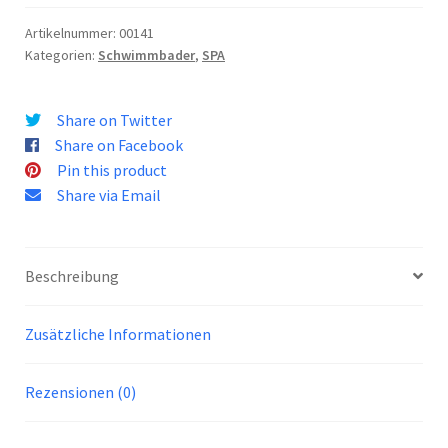
4P
|
Artikelnummer:
00141
Kategorien:
Schwimmbader
,
SPA
INTEX
28426
Menge
Share on Twitter
Share on Facebook
Pin this product
Share via Email
Beschreibung
Zusätzliche Informationen
Rezensionen (0)