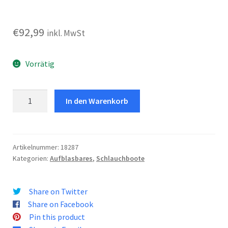
€
92,99
inkl. MwSt
Vorrätig
Schlauchboot
In den Warenkorb
Seahawk
2
Set
Menge
Artikelnummer:
18287
Kategorien:
Aufblasbares
,
Schlauchboote
Share on Twitter
Share on Facebook
Pin this product