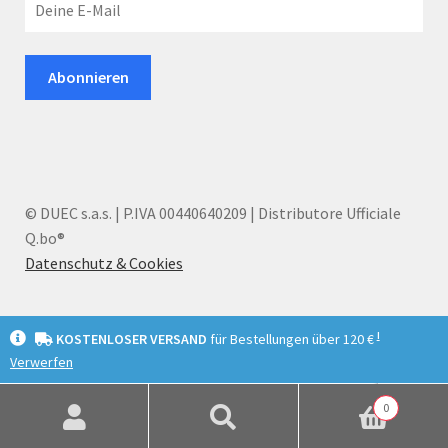
© DUEC s.a.s. | P.IVA 00440640209 | Distributore Ufficiale
Q.bo®
Datenschutz & Cookies
I
KOSTENLOSER VERSAND
für Bestellungen über 120 €
Verwerfen
English
Deutsch
Italiano
0
Suchen
Suchen