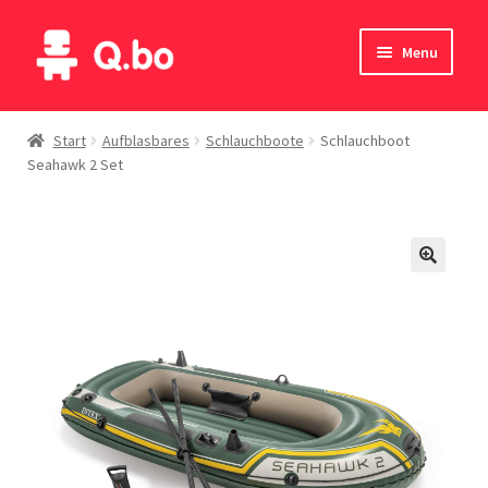
Skip
Skip
Menu
to
to
navigation
content
Home
Start
Aufblasbares
Schlauchboote
Schlauchboot
Seahawk 2 Set
Blog
Produkte
Katalog
Kontakte
English
Deutsch