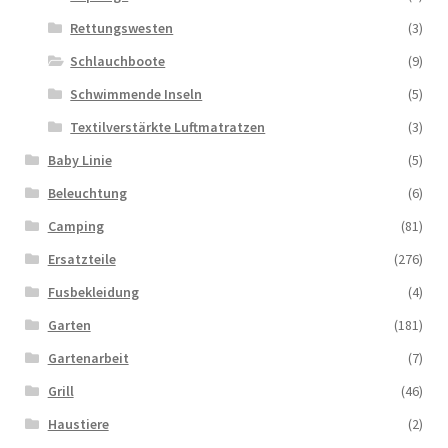
Rettungswesten
(3)
Schlauchboote
(9)
Schwimmende Inseln
(5)
Textilverstärkte Luftmatratzen
(3)
Baby Linie
(5)
Beleuchtung
(6)
Camping
(81)
Ersatzteile
(276)
Fusbekleidung
(4)
Garten
(181)
Gartenarbeit
(7)
Grill
(46)
Haustiere
(2)