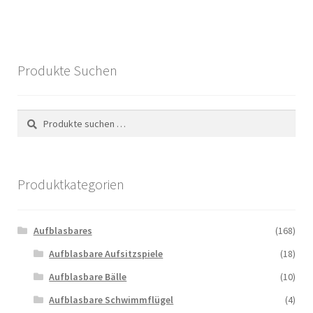
Produkte Suchen
Suchen
Suchen
nach:
Produktkategorien
Aufblasbares
(168)
Aufblasbare Aufsitzspiele
(18)
Aufblasbare Bälle
(10)
Aufblasbare Schwimmflügel
(4)