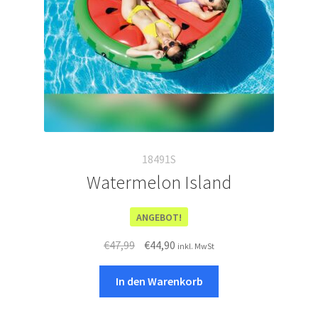
18491S
Watermelon Island
ANGEBOT!
Ursprünglicher
Aktueller
€
47,99
€
44,90
inkl. MwSt
Preis
Preis
war:
ist:
In den Warenkorb
€47,99
€44,90.