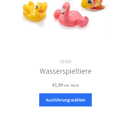
18400
Wasserspieltiere
€
1,99
inkl. MwSt
Dieses
Ausführung wählen
Produkt
weist
mehrere
Varianten