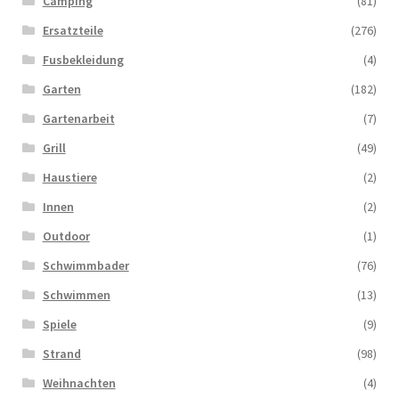
Camping
(81)
Ersatzteile
(276)
Fusbekleidung
(4)
Garten
(182)
Gartenarbeit
(7)
Grill
(49)
Haustiere
(2)
Innen
(2)
Outdoor
(1)
Schwimmbader
(76)
Schwimmen
(13)
Spiele
(9)
Strand
(98)
Weihnachten
(4)