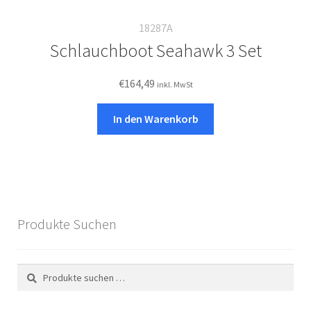
18287A
Schlauchboot Seahawk 3 Set
€
164,49
inkl. MwSt
In den Warenkorb
Produkte Suchen
Suchen
Suchen
nach: