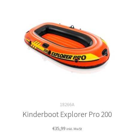
auf.
Die
Optionen
können
auf
der
Produktseite
gewählt
werden
18266A
Kinderboot Explorer Pro 200
€
35,99
inkl. MwSt