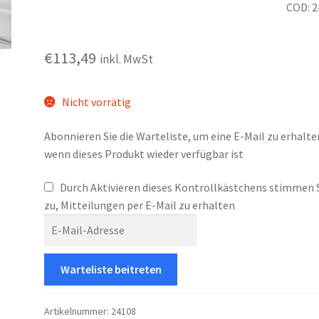
COD: 
€
113,49
inkl. MwSt
Nicht vorrätig
Abonnieren Sie die Warteliste, um eine E-Mail zu erhalte
wenn dieses Produkt wieder verfügbar ist
Durch Aktivieren dieses Kontrollkästchens stimmen 
zu, Mitteilungen per E-Mail zu erhalten
E
n
t
Warteliste beitreten
e
r
y
Artikelnummer:
24108