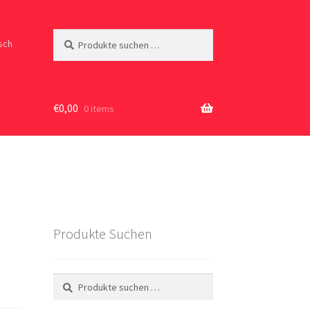
Suchen
Suchen
sch
nach:
€
0,00
0 items
Produkte Suchen
Suchen
Suchen
nach: