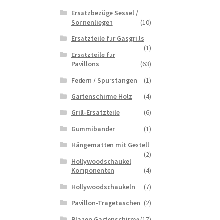
Ersatzbezüge Sessel /
Sonnenliegen
(10)
Ersatzteile fur Gasgrills
(1)
Ersatzteile fur
Pavillons
(63)
Federn / Spurstangen
(1)
Gartenschirme Holz
(4)
Grill-Ersatzteile
(6)
Gummibander
(1)
Hängematten mit Gestell
(2)
Hollywoodschaukel
Komponenten
(4)
Hollywoodschaukeln
(7)
Pavillon-Tragetaschen
(2)
Planen Gartenschirme
(17)