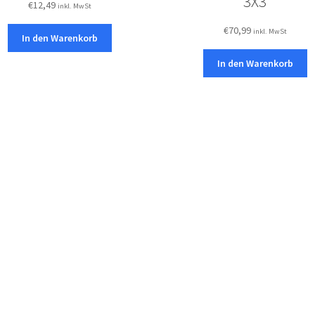
3X3
€
12,49
inkl. MwSt
h
i
€
70,99
inkl. MwSt
In den Warenkorb
s
In den Warenkorb
p
r
o
d
u
c
t