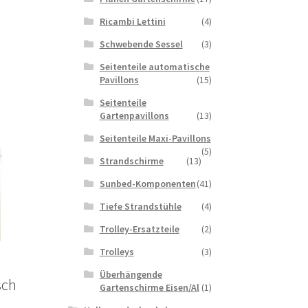
Ricambi Lettini
(4)
Schwebende Sessel
(3)
Seitenteile automatische
Pavillons
(15)
Seitenteile
Gartenpavillons
(13)
Seitenteile Maxi-Pavillons
(5)
Strandschirme
(13)
Sunbed-Komponenten
(41)
Tiefe Strandstühle
(4)
Trolley-Ersatzteile
(2)
Trolleys
(3)
Überhängende
sch
Gartenschirme Eisen/Al
(1)