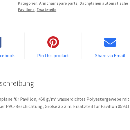
Kategorien:
Armchair spare parts
,
Dachplanen automatische
o
Pavillons
,
Ersatzteile
u
r
e
m
a
i
l
acebook
Pin this product
Share via Email
a
d
d
schreibung
r
e
s
plane für Pavillon, 450 g/m² wasserdichtes Polyestergewebe mit
s
er PVC-Beschichtung, Größe 3 x 3 m. Ersatzteil für Pavillon 05931
t
o
j