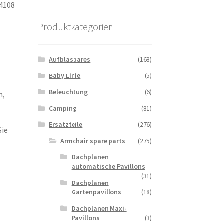
24108
Produktkategorien
Aufblasbares
(168)
Baby Linie
(5)
Beleuchtung
(6)
n,
Camping
(81)
Ersatzteile
(276)
Sie
Armchair spare parts
(275)
Dachplanen
automatische Pavillons
(31)
Dachplanen
Gartenpavillons
(18)
Dachplanen Maxi-
Pavillons
(3)