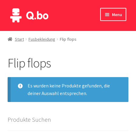
Skip
Skip
Menu
to
to
navigation
content
Home
Start
Fusbekleidung
Flip flops
Blog
Flip flops
Produkte
Katalog
Es wurden keine Produkte gefunden, die
deiner Auswahl entsprechen.
Kontakte
English
Produkte Suchen
Deutsch