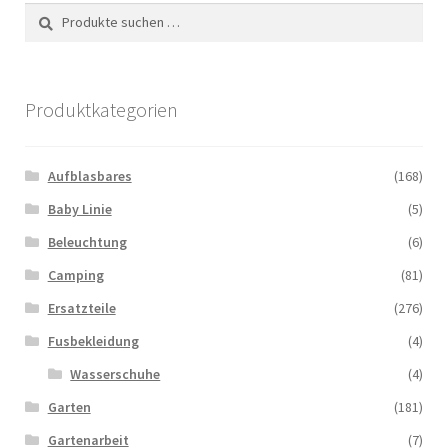
Suchen
Suchen
Italiano
nach:
Produktkategorien
Aufblasbares
(168)
Baby Linie
(5)
Beleuchtung
(6)
Camping
(81)
Ersatzteile
(276)
Fusbekleidung
(4)
Wasserschuhe
(4)
Garten
(181)
Gartenarbeit
(7)