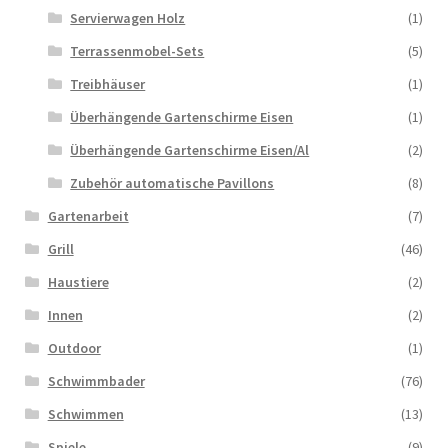
Servierwagen Holz
(1)
Terrassenmobel-Sets
(5)
Treibhäuser
(1)
Überhängende Gartenschirme Eisen
(1)
Überhängende Gartenschirme Eisen/Al
(2)
Zubehör automatische Pavillons
(8)
Gartenarbeit
(7)
Grill
(46)
Haustiere
(2)
Innen
(2)
Outdoor
(1)
Schwimmbader
(76)
Schwimmen
(13)
Spiele
(9)