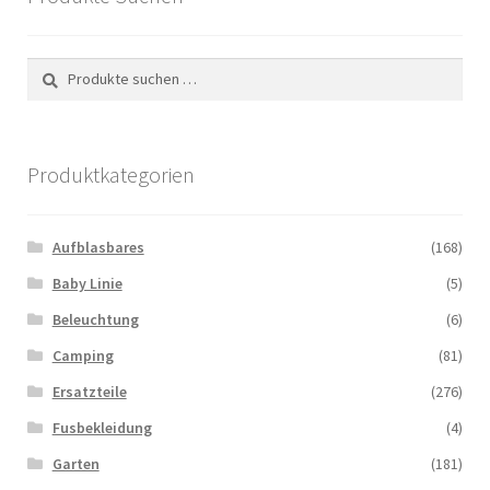
Italiano
Suchen
Suchen
nach:
Produktkategorien
Aufblasbares
(168)
Baby Linie
(5)
Beleuchtung
(6)
Camping
(81)
Ersatzteile
(276)
Fusbekleidung
(4)
Garten
(181)