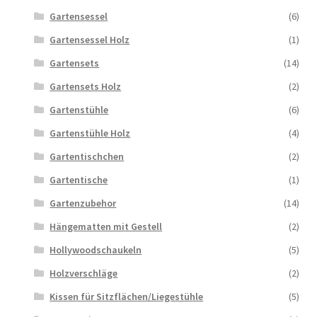
Gartensessel
(6)
Gartensessel Holz
(1)
Gartensets
(14)
Gartensets Holz
(2)
Gartenstühle
(6)
Gartenstühle Holz
(4)
Gartentischchen
(2)
Gartentische
(1)
Gartenzubehor
(14)
Hängematten mit Gestell
(2)
Hollywoodschaukeln
(5)
Holzverschläge
(2)
Kissen für Sitzflächen/Liegestühle
(5)