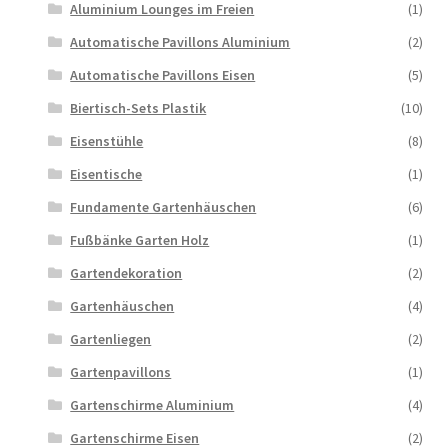
Aluminium Lounges im Freien
(1)
Automatische Pavillons Aluminium
(2)
Automatische Pavillons Eisen
(5)
Biertisch-Sets Plastik
(10)
Eisenstühle
(8)
Eisentische
(1)
Fundamente Gartenhäuschen
(6)
Fußbänke Garten Holz
(1)
Gartendekoration
(2)
Gartenhäuschen
(4)
Gartenliegen
(2)
Gartenpavillons
(1)
Gartenschirme Aluminium
(4)
Gartenschirme Eisen
(2)