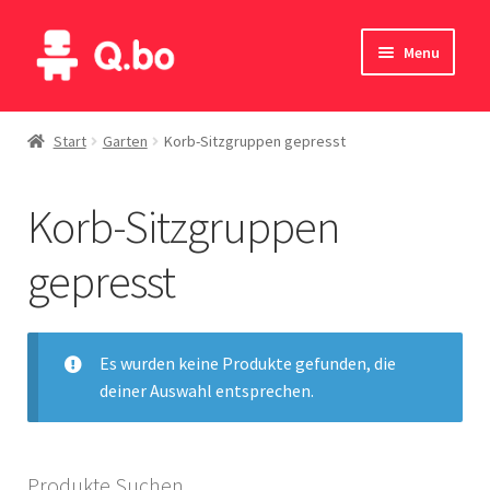
Skip
Skip
Menu
to
to
navigation
content
Home
Start
Garten
Korb-Sitzgruppen gepresst
Blog
Korb-Sitzgruppen
Produkte
gepresst
Katalog
Kontakte
Es wurden keine Produkte gefunden, die
deiner Auswahl entsprechen.
English
Deutsch
Produkte Suchen