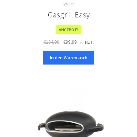
02073
Gasgrill Easy
ANGEBOT!
Ursprünglicher
Aktueller
€
134,99
€
99,99
inkl. MwSt
Preis
Preis
war:
ist:
In den Warenkorb
€134,99
€99,99.