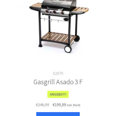
02079
Gasgrill Asado 3 F
ANGEBOT!
Ursprünglicher
Aktueller
€
246,99
€
199,99
inkl. MwSt
Preis
Preis