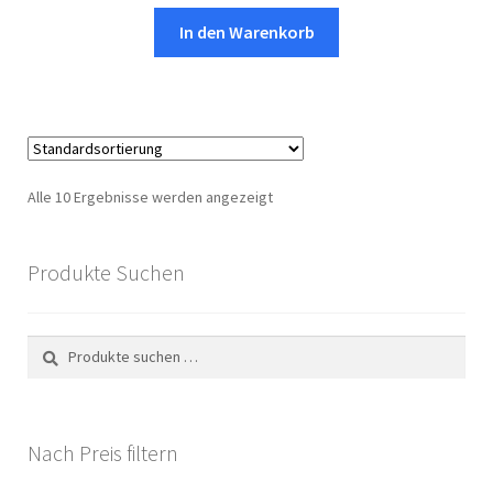
Preis
Preis
war:
ist:
In den Warenkorb
€512,99
€349,99.
Alle 10 Ergebnisse werden angezeigt
Produkte Suchen
Suchen
Suchen
nach:
Nach Preis filtern