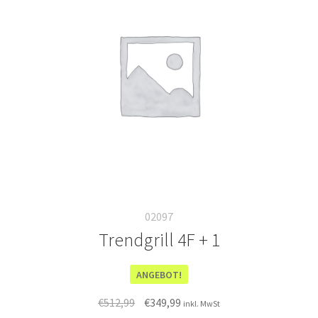
02097
Trendgrill 4F + 1
ANGEBOT!
Ursprünglicher
Aktueller
€
512,99
€
349,99
inkl. MwSt