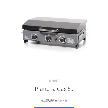
02087
Plancha Gas 59
€
129,99
inkl. MwSt