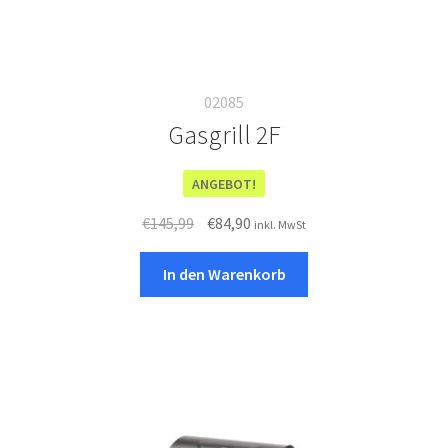
02085
Gasgrill 2F
ANGEBOT!
Ursprünglicher
Aktueller
€
145,99
€
84,90
inkl. MwSt
Preis
Preis
war:
ist:
In den Warenkorb
€145,99
€84,90.