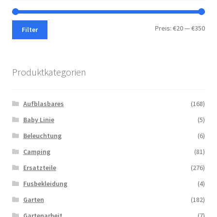
Min.
Max.
Preis:
€20
—
€350
Filter
Prei
Prei
Produktkategorien
Aufblasbares
(168)
Baby Linie
(5)
Beleuchtung
(6)
Camping
(81)
Ersatzteile
(276)
Fusbekleidung
(4)
Garten
(182)
Gartenarbeit
(7)