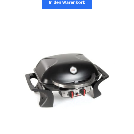
war:
ist:
In den Warenkorb
€246,99
€199,99.