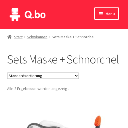
Skip
Skip
Menu
to
to
navigation
content
Home
Start
Schwimmen
Sets Maske + Schnorchel
Blog
Sets Maske + Schnorchel
Produkte
Katalog
Alle 2 Ergebnisse werden angezeigt
Kontakte
English
Deutsch