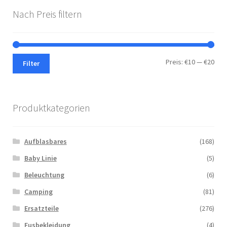
Nach Preis filtern
Min.
Max.
Preis:
€10
—
€20
Filter
Prei
Prei
Produktkategorien
Aufblasbares
(168)
Baby Linie
(5)
Beleuchtung
(6)
Camping
(81)
Ersatzteile
(276)
Fusbekleidung
(4)