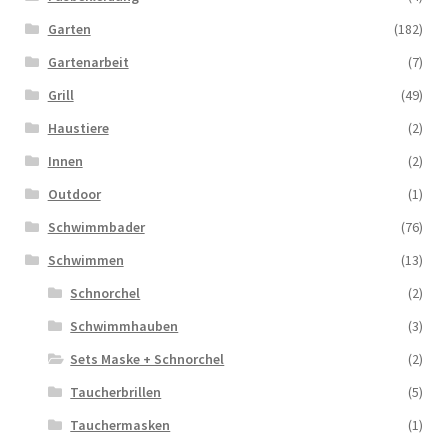
Garten
(182)
Gartenarbeit
(7)
Grill
(49)
Haustiere
(2)
Innen
(2)
Outdoor
(1)
Schwimmbader
(76)
Schwimmen
(13)
Schnorchel
(2)
Schwimmhauben
(3)
Sets Maske + Schnorchel
(2)
Taucherbrillen
(5)
Tauchermasken
(1)