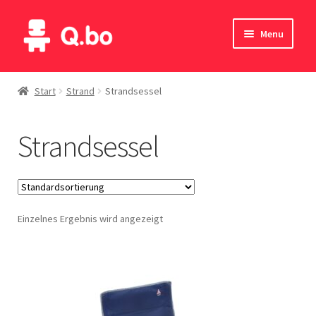
Skip
Skip
Menu
to
to
navigation
content
Home
Start
Strand
Strandsessel
Blog
Strandsessel
Produkte
Katalog
Einzelnes Ergebnis wird angezeigt
Kontakte
English
Deutsch