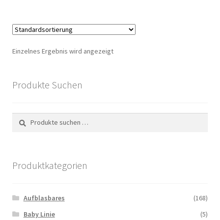
Einzelnes Ergebnis wird angezeigt
Produkte Suchen
Suchen
Suchen
nach:
Produktkategorien
Aufblasbares
(168)
Baby Linie
(5)