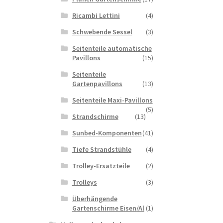
Ricambi Lettini
(4)
Schwebende Sessel
(3)
Seitenteile automatische
Pavillons
(15)
Seitenteile
Gartenpavillons
(13)
Seitenteile Maxi-Pavillons
(5)
Strandschirme
(13)
Sunbed-Komponenten
(41)
Tiefe Strandstühle
(4)
Trolley-Ersatzteile
(2)
Trolleys
(3)
Überhängende
Gartenschirme Eisen/Al
(1)