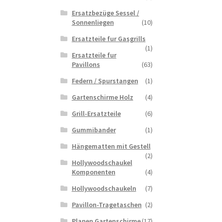
Ersatzbezüge Sessel /
Sonnenliegen
(10)
Ersatzteile fur Gasgrills
(1)
Ersatzteile fur
Pavillons
(63)
Federn / Spurstangen
(1)
Gartenschirme Holz
(4)
Grill-Ersatzteile
(6)
Gummibander
(1)
Hängematten mit Gestell
(2)
Hollywoodschaukel
Komponenten
(4)
Hollywoodschaukeln
(7)
Pavillon-Tragetaschen
(2)
Planen Gartenschirme
(17)