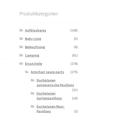
Produktkategorien
Aufblasbares
(168)
Baby Linie
(5)
Beleuchtung
(6)
Camping
(81)
Ersatzteile
(276)
Armchair spare parts
(275)
Dachplanen
automatische Pavillons
(31)
Dachplanen
Gartenpavillons
(18)
Dachplanen Maxi-
Pavillons
(3)