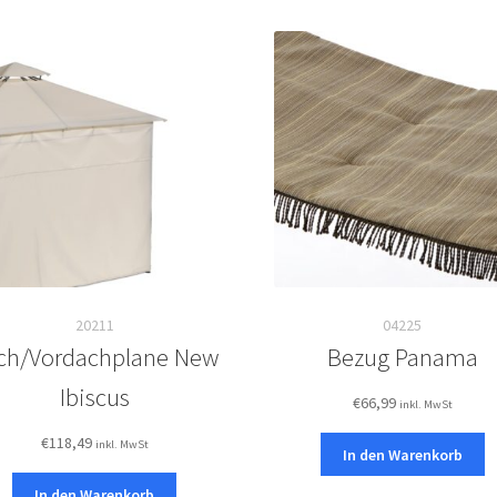
20211
04225
ch/Vordachplane New
Bezug Panama
Ibiscus
€
66,99
inkl. MwSt
€
118,49
inkl. MwSt
In den Warenkorb
In den Warenkorb