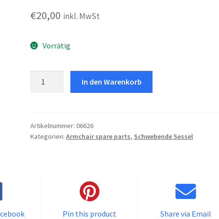
€
20,00
inkl. MwSt
Vorrätig
Bausatz
In den Warenkorb
Für
Sessel
Olly
Menge
Artikelnummer:
06626
Kategorien:
Armchair spare parts
,
Schwebende Sessel
acebook
Pin this product
Share via Email