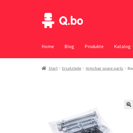
Skip
Skip
to
to
navigation
content
Home
Blog
Produkte
Katalog
Start
Ersatzteile
Armchair spare parts
Ba