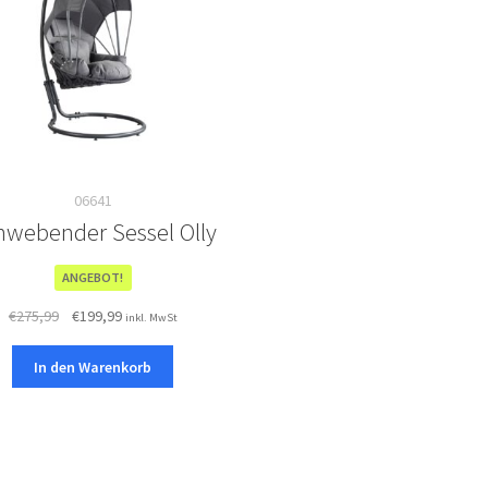
06641
hwebender Sessel Olly
ANGEBOT!
Ursprünglicher
Aktueller
€
275,99
€
199,99
inkl. MwSt
Preis
Preis
war:
ist:
In den Warenkorb
€275,99
€199,99.