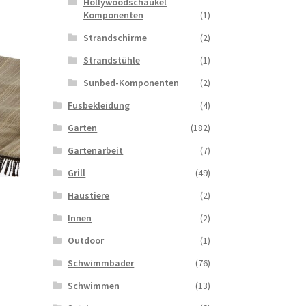
Hollywoodschaukel
Komponenten
(1)
Strandschirme
(2)
Strandstühle
(1)
Sunbed-Komponenten
(2)
Fusbekleidung
(4)
Garten
(182)
Gartenarbeit
(7)
Grill
(49)
Haustiere
(2)
Innen
(2)
Outdoor
(1)
Schwimmbader
(76)
Schwimmen
(13)