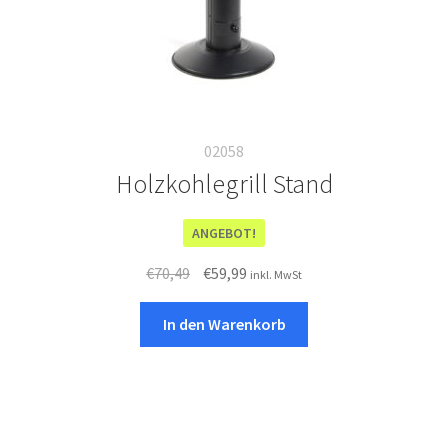
02058
Holzkohlegrill Stand
ANGEBOT!
Ursprünglicher
Aktueller
€
70,49
€
59,99
inkl. MwSt
Preis
Preis
war:
ist:
In den Warenkorb
€70,49
€59,99.