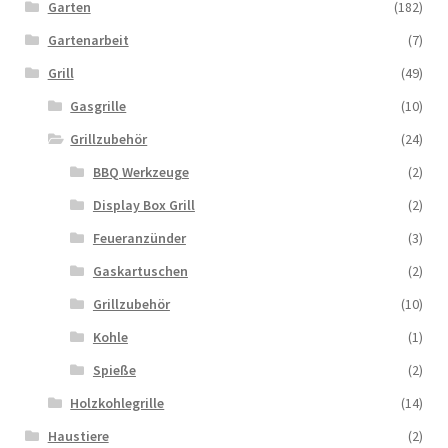
Garten
(182)
Gartenarbeit
(7)
Grill
(49)
Gasgrille
(10)
Grillzubehör
(24)
BBQ Werkzeuge
(2)
Display Box Grill
(2)
Feueranzünder
(3)
Gaskartuschen
(2)
Grillzubehör
(10)
Kohle
(1)
Spieße
(2)
Holzkohlegrille
(14)
Haustiere
(2)