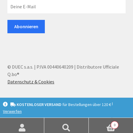
© DUEC s.a.s. | P.IVA 00440640209 | Distributore Ufficiale
Q.bo®
Datenschutz & Cookies
I
KOSTENLOSER VERSAND
für Bestellungen über 120 €
Verwerfen
English
Deutsch
Italiano
0
Suchen
Suchen