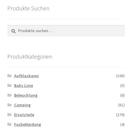
Produkte Suchen
Suchen
Suchen
nach:
Produktkategorien
Aufblasbares
(168)
Baby Linie
(5)
Beleuchtung
(6)
Camping
(81)
Ersatzteile
(276)
Fusbekleidung
(4)