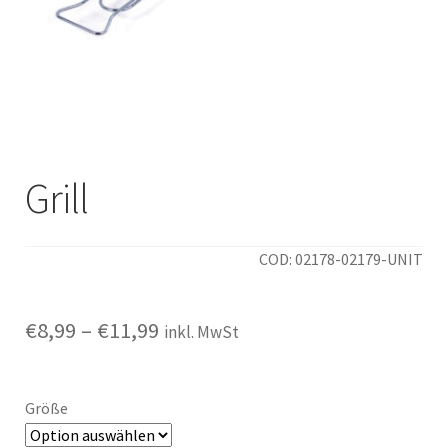
Italiano
Grill
COD: 02178-02179-UNIT
Preisspanne:
€
8,99
–
€
11,99
inkl. MwSt
€8,99
bis
Größe
€11,99