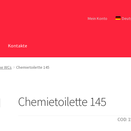
Mein Konto
Deut
Kontakte
he WCs
Chemietoilette 145
Chemietoilette 145
COD: 