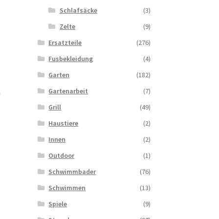
Schlafsäcke
(3)
Zelte
(9)
Ersatzteile
(276)
Fusbekleidung
(4)
Garten
(182)
Gartenarbeit
(7)
Grill
(49)
Haustiere
(2)
Innen
(2)
Outdoor
(1)
Schwimmbader
(76)
Schwimmen
(13)
Spiele
(9)