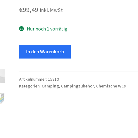
€
99,49
inkl. MwSt
Nur noch 1 vorrätig
Chemietoilette
In den Warenkorb
145
Menge
Artikelnummer:
15810
Kategorien:
Camping
,
Campingzubehor
,
Chemische WCs