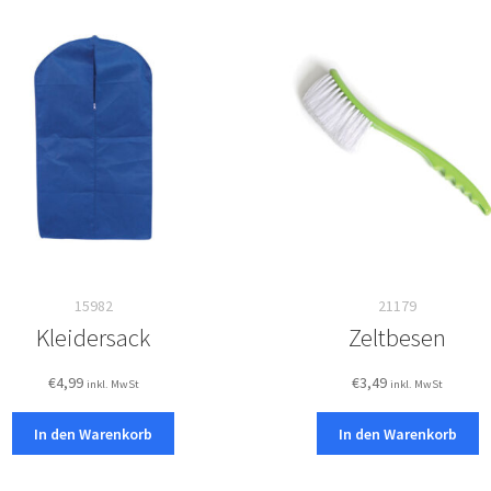
15982
21179
Kleidersack
Zeltbesen
€
4,99
€
3,49
inkl. MwSt
inkl. MwSt
In den Warenkorb
In den Warenkorb