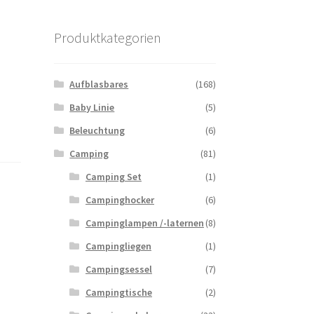
Produktkategorien
Aufblasbares
(168)
Baby Linie
(5)
Beleuchtung
(6)
Camping
(81)
Camping Set
(1)
Campinghocker
(6)
Campinglampen /-laternen
(8)
Campingliegen
(1)
Campingsessel
(7)
Campingtische
(2)