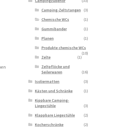
Campingzubehor
(33)
Camping-Zeltstangen
(3)
Chemische WCs
(1)
Gummibander
(1)
Planen
(1)
Produkte chemische WCs
(10)
Zelte
(1)
Zeltpflöcke und
nen
Seilerwaren
(16)
Isoliermatten
(3)
Kästen und Schränke
(1)
Kippbare Camping-
Liegestühle
(3)
Klappbare Liegestühle
(2)
Kocherschränke
(2)