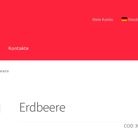
Mein Konto
Deut
Kontakte
beere
Erdbeere
COD: 