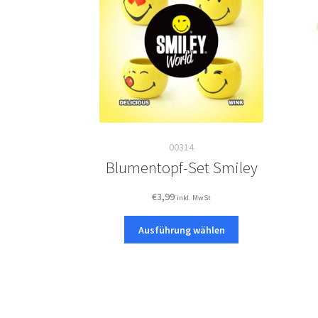
00314
Blumentopf-Set Smiley
€
3,99
inkl. MwSt
Dieses
Ausführung wählen
Produkt
weist
mehrere
Varianten
auf.
Die