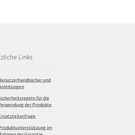
a
zliche Links
Benutzerhandbücher und
Anleitungen
Sicherheitsregeln für die
Verwendung der Produkte
Ersatzteilanfrage
Produktunterstützung im
Rahmen der Garantie