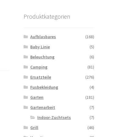
Produktkategorien
Aufblasbares
(168)
Baby Linie
(5)
Beleuchtung
(6)
Camping
(81)
Ersatzteile
(276)
Fusbekleidung
(4)
Garten
(181)
Gartenarbeit
(7)
Indoor-Zuchtsets
(7)
Grill
(46)