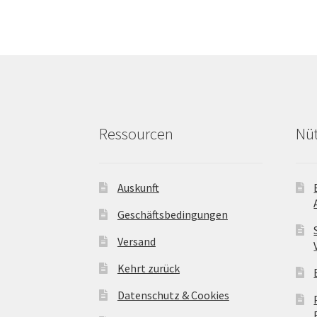
Optionen
können
auf
der
Produktseite
gewählt
werden
Ressourcen
Nüt
Auskunft
Geschäftsbedingungen
Versand
Kehrt zurück
Datenschutz & Cookies