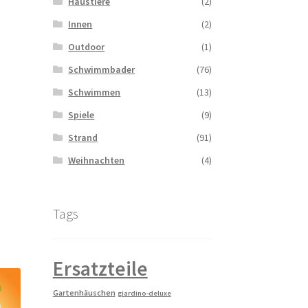
Haustiere
(2)
Innen
(2)
Outdoor
(1)
Schwimmbader
(76)
Schwimmen
(13)
Spiele
(9)
Strand
(91)
Weihnachten
(4)
Tags
Ersatzteile
Gartenhäuschen
giardino-deluxe