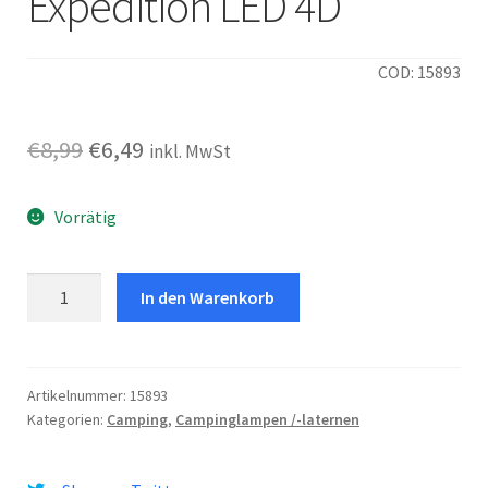
Expedition LED 4D
COD: 15893
Ursprünglicher
Aktueller
€
8,99
€
6,49
inkl. MwSt
Preis
Preis
Vorrätig
war:
ist:
€8,99
€6,49.
Expedition
In den Warenkorb
LED
4D
Menge
Artikelnummer:
15893
Kategorien:
Camping
,
Campinglampen /-laternen