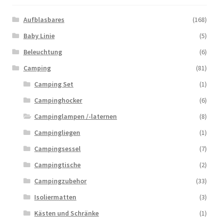
Aufblasbares
(168)
Baby Linie
(5)
Beleuchtung
(6)
Camping
(81)
Camping Set
(1)
Campinghocker
(6)
Campinglampen /-laternen
(8)
Campingliegen
(1)
Campingsessel
(7)
Campingtische
(2)
Campingzubehor
(33)
Isoliermatten
(3)
Kästen und Schränke
(1)