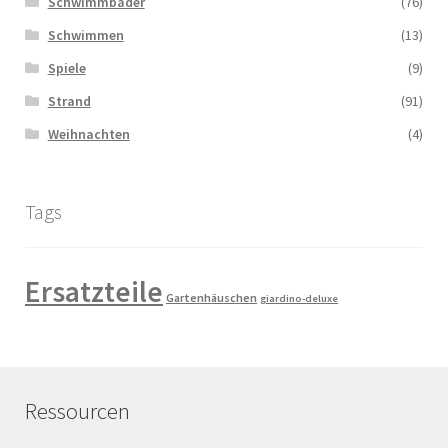
Schwimmbader
(76)
Schwimmen
(13)
Spiele
(9)
Strand
(91)
Weihnachten
(4)
Tags
Ersatzteile
Gartenhäuschen
giardino-deluxe
Ressourcen