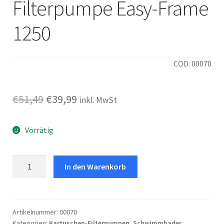
Filterpumpe Easy-Frame
1250
COD: 00070
Ursprünglicher
Aktueller
€
51,49
€
39,99
inkl. MwSt
Preis
Preis
Vorrätig
war:
ist:
€51,49
€39,99.
Filterpumpe
In den Warenkorb
Easy-
Frame
1250
Menge
Artikelnummer:
00070
Kategorien:
Kartuschen-Filterpumpen
,
Schwimmbader