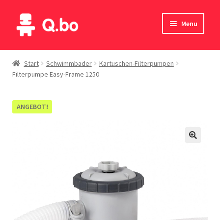
Skip
Skip
Menu
to
to
navigation
content
Home
Start
Schwimmbader
Kartuschen-Filterpumpen
Filterpumpe Easy-Frame 1250
Blog
Produkte
ANGEBOT!
Katalog
Kontakte
English
Deutsch