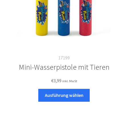
17199
Mini-Wasserpistole mit Tieren
€
3,99
inkl. MwSt
Dieses
Ausführung wählen
Produkt
weist
mehrere
Varianten
auf.