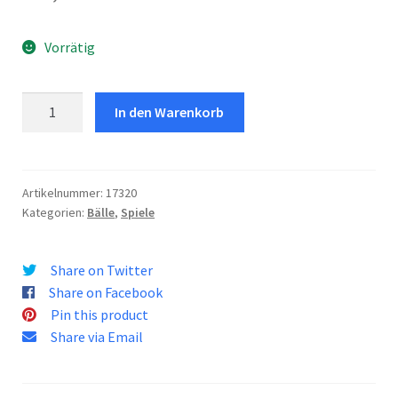
Vorrätig
Fun
In den Warenkorb
Ballz
100
Bälle
Menge
Artikelnummer:
17320
Kategorien:
Bälle
,
Spiele
Share on Twitter
Share on Facebook
Pin this product
Share via Email