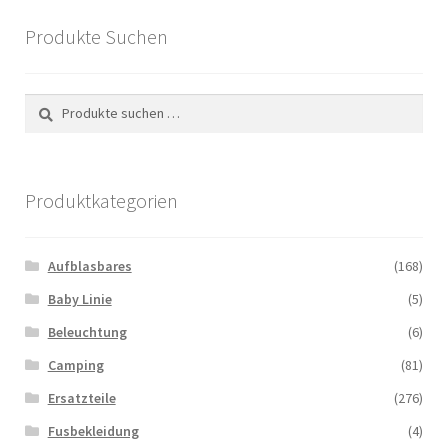
Die
Produkte Suchen
Optionen
können
auf
Suchen
Suchen
der
nach:
Produktseite
gewählt
Produktkategorien
werden
Aufblasbares
(168)
Baby Linie
(5)
Beleuchtung
(6)
Camping
(81)
Ersatzteile
(276)
Fusbekleidung
(4)