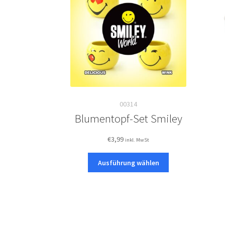
00314
Blumentopf-Set Smiley
€
3,99
inkl. MwSt
Dieses
Ausführung wählen
Produkt
weist
mehrere
Varianten
auf.
Die