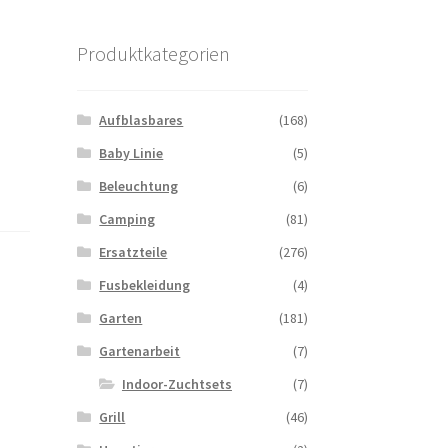
Produktkategorien
Aufblasbares
(168)
Baby Linie
(5)
Beleuchtung
(6)
Camping
(81)
Ersatzteile
(276)
Fusbekleidung
(4)
Garten
(181)
Gartenarbeit
(7)
Indoor-Zuchtsets
(7)
Grill
(46)