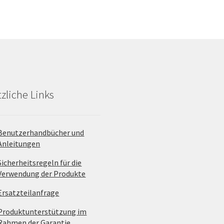
a
zliche Links
Benutzerhandbücher und
Anleitungen
Sicherheitsregeln für die
Verwendung der Produkte
Ersatzteilanfrage
Produktunterstützung im
Rahmen der Garantie