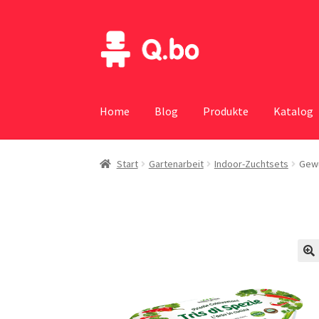
Skip
Skip
to
to
navigation
content
Home
Blog
Produkte
Katalog
Start
Gartenarbeit
Indoor-Zuchtsets
Gew