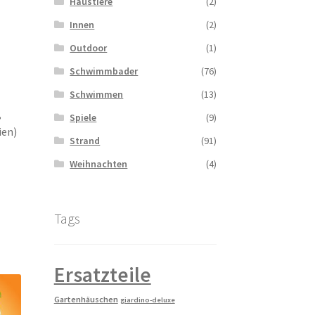
Haustiere
(2)
Innen
(2)
Outdoor
(1)
Schwimmbader
(76)
Schwimmen
(13)
,
Spiele
(9)
ien)
Strand
(91)
Weihnachten
(4)
Tags
Ersatzteile
Gartenhäuschen
giardino-deluxe