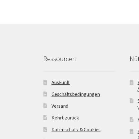
Optionen
können
auf
der
Produktseite
gewählt
werden
Ressourcen
Nüt
Auskunft
Geschäftsbedingungen
Versand
Kehrt zurück
Datenschutz & Cookies