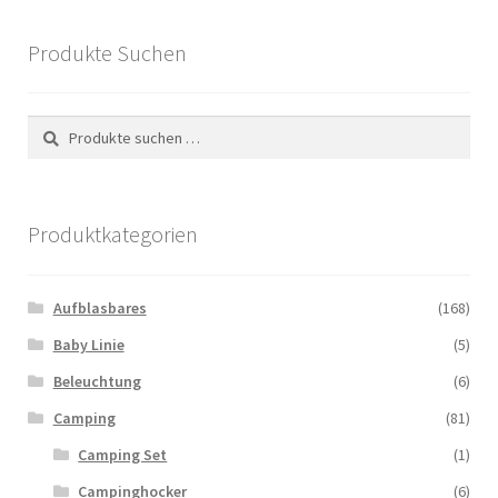
Produkte Suchen
Suchen
Suchen
nach:
Produktkategorien
Aufblasbares
(168)
Baby Linie
(5)
Beleuchtung
(6)
Camping
(81)
Camping Set
(1)
Campinghocker
(6)