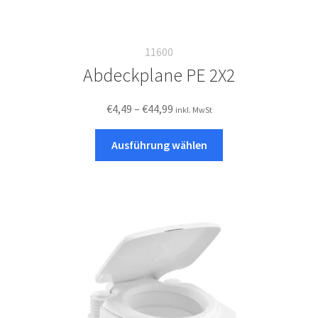
11600
Abdeckplane PE 2X2
Preisspanne:
€
4,49
–
€
44,99
inkl. MwSt
€4,49
Dieses
bis
Ausführung wählen
Produkt
€44,99
weist
mehrere
Varianten
auf.
Die
Optionen
können
auf
der