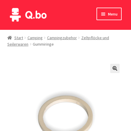
Skip
Skip
Menu
to
to
navigation
content
Home
Start
Camping
Campingzubehor
Zeltpflöcke und
Seilerwaren
Gummiringe
Blog
Produkte
Katalog
Kontakte
English
Deutsch