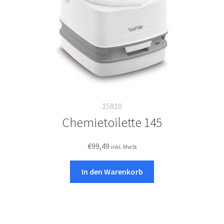
Produktseite
gewählt
werden
15810
Chemietoilette 145
€
99,49
inkl. MwSt
In den Warenkorb