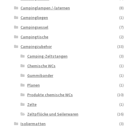
Campinglampen /-laternen
(8)
Campingliegen
(1)
Campingsessel
(7)
Campingtische
(2)
Campingzubehor
(33)
Camping-Zeltstangen
(3)
Chemische WCs
(1)
Gummibander
(1)
Planen
(1)
Produkte chemische WCs
(10)
Zelte
(1)
Zeltpflöcke und Seilerwaren
(16)
Isoliermatten
(3)