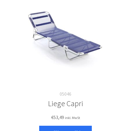
05046
Liege Capri
€
53,49
inkl. MwSt
Dieses