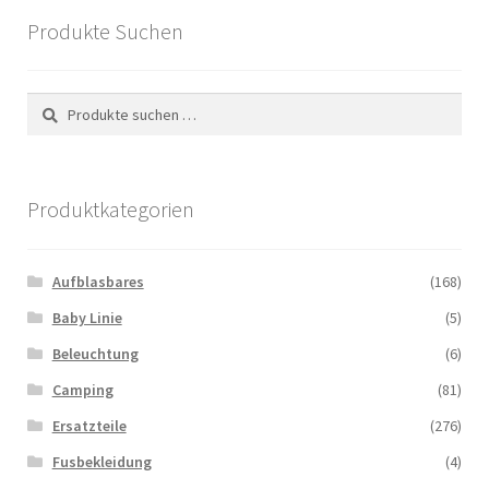
Produkte Suchen
Suchen
Suchen
nach:
Produktkategorien
Aufblasbares
(168)
Baby Linie
(5)
Beleuchtung
(6)
Camping
(81)
Ersatzteile
(276)
Fusbekleidung
(4)