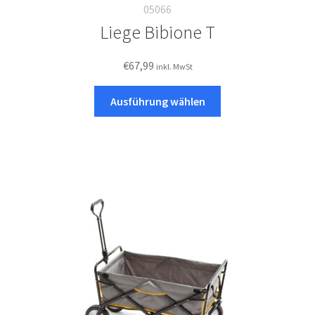
05066
Liege Bibione T
€
67,99
inkl. MwSt
Dieses
Ausführung wählen
Produkt
weist
mehrere
Varianten
auf.
Die
Optionen
können
auf
der
Produktseite
gewählt