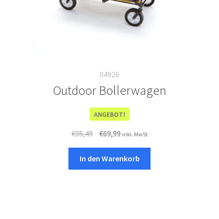
werden
04926
Outdoor Bollerwagen
ANGEBOT!
Ursprünglicher
Aktueller
€
95,49
€
69,99
inkl. MwSt
Preis
Preis
war:
ist:
In den Warenkorb
€95,49
€69,99.