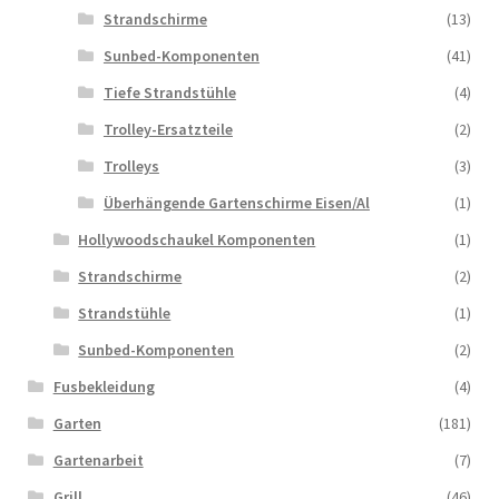
Strandschirme
(13)
Sunbed-Komponenten
(41)
Tiefe Strandstühle
(4)
Trolley-Ersatzteile
(2)
Trolleys
(3)
Überhängende Gartenschirme Eisen/Al
(1)
Hollywoodschaukel Komponenten
(1)
Strandschirme
(2)
Strandstühle
(1)
Sunbed-Komponenten
(2)
Fusbekleidung
(4)
Garten
(181)
Gartenarbeit
(7)
Grill
(46)