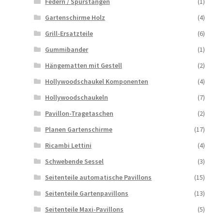
Federn / Spurstangen
(1)
Gartenschirme Holz
(4)
Grill-Ersatzteile
(6)
Gummibander
(1)
Hängematten mit Gestell
(2)
Hollywoodschaukel Komponenten
(4)
Hollywoodschaukeln
(7)
Pavillon-Tragetaschen
(2)
Planen Gartenschirme
(17)
Ricambi Lettini
(4)
Schwebende Sessel
(3)
Seitenteile automatische Pavillons
(15)
Seitenteile Gartenpavillons
(13)
Seitenteile Maxi-Pavillons
(5)