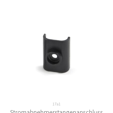
17a1
Stromabnehmerstangenanschluss