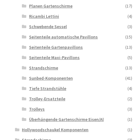
Planen Gartenschirme
(17)
Ricambi Lettini
(4)
Schwebende Sessel
(3)
Seitenteile automatische Pavillons
(15)
Seitenteile Gartenpavillons
(13)
Seitenteile Maxi-Pavillons
(5)
Strandschirme
(13)
Sunbed-Komponenten
(41)
Tiefe Strandstühle
(4)
Trolley-Ersatzteile
(2)
Trolleys
(3)
Überhängende Gartenschirme Eisen/Al
(1)
Hollywoodschaukel Komponenten
(1)