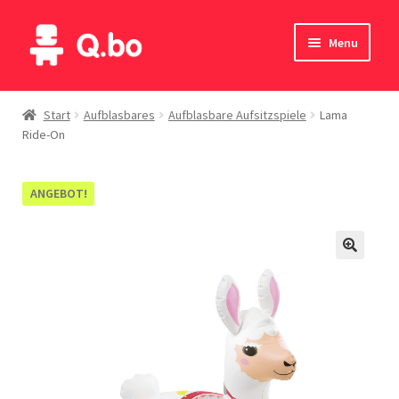
Skip
Skip
Menu
to
to
navigation
content
Home
Start
Aufblasbares
Aufblasbare Aufsitzspiele
Lama
Ride-On
Blog
Produkte
ANGEBOT!
Katalog
Kontakte
English
Deutsch