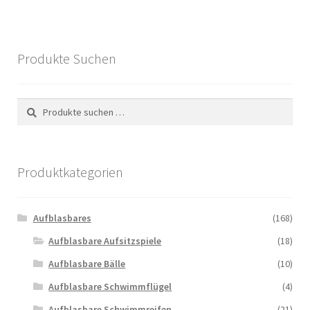
Produkte Suchen
Suchen
Suchen
nach:
Produktkategorien
Aufblasbares
(168)
Aufblasbare Aufsitzspiele
(18)
Aufblasbare Bälle
(10)
Aufblasbare Schwimmflügel
(4)
Aufblasbare Schwimmreifen
(21)