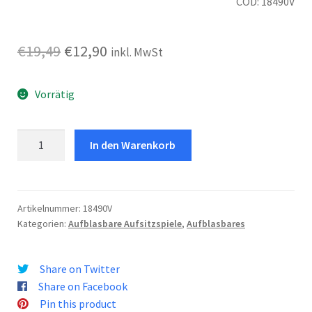
COD: 18490V
Ursprünglicher
Aktueller
€
19,49
€
12,90
inkl. MwSt
Preis
Preis
Vorrätig
war:
ist:
€19,49
€12,90.
Lama
In den Warenkorb
Ride-
On
Menge
Artikelnummer:
18490V
Kategorien:
Aufblasbare Aufsitzspiele
,
Aufblasbares
Share on Twitter
Share on Facebook
Pin this product