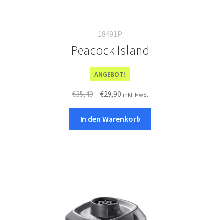
18491P
Peacock Island
ANGEBOT!
Ursprünglicher
Aktueller
€
35,49
€
29,90
inkl. MwSt
Preis
Preis
war:
ist:
In den Warenkorb
€35,49
€29,90.