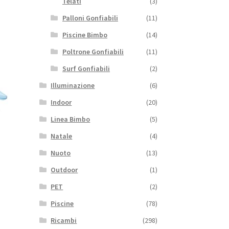
Telati
(3)
Palloni Gonfiabili
(11)
Piscine Bimbo
(14)
Poltrone Gonfiabili
(11)
Surf Gonfiabili
(2)
Illuminazione
(6)
Indoor
(20)
Linea Bimbo
(5)
Natale
(4)
Nuoto
(13)
Outdoor
(1)
PET
(2)
Piscine
(78)
Ricambi
(298)