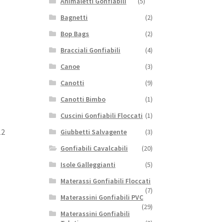
Animaletti Gonfiabili
(5)
Bagnetti
(2)
Bop Bags
(2)
Bracciali Gonfiabili
(4)
Canoe
(3)
Canotti
(9)
Canotti Bimbo
(1)
Cuscini Gonfiabili Floccati
(1)
12
Giubbetti Salvagente
(3)
Gonfiabili Cavalcabili
(20)
Isole Galleggianti
(5)
Materassi Gonfiabili Floccati
(7)
Materassini Gonfiabili PVC
(29)
Materassini Gonfiabili