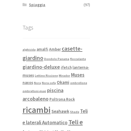
Spiaggia
(97)
Tags
casette-
amalfi
Amber
alghicida
giardino
Dondolo Panama
flocculante
giardino-deluxe
ifetch
lanterna-
Muses
muses
Lettino Riccione
Mirador
Okami
naxos
Nora
Nora-sofa
ombrellone
piscina
ombrelloni-maxi
arcobaleno
Poltrona Rock
ricambi
Teli
Seahawk
Shade
Teli e
e laterali Automatico