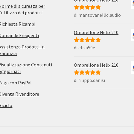
Norme di sicurezza per
l’utilizzo dei prodotti
di mantovanelliclaudio
Valutato
5
su
5
Richiesta Ricambi
Ombrellone Helix 210
Domande Frequenti
Assistenza Prodotti In
di elisa59e
Valutato
5
su
Garanzia
5
Visualizzazione Contenuti
Ombrellone Helix 210
Aggiornati
di filippo.danisi
Valutato
5
su
Paga con PayPal
5
Diventa Rivenditore
Riciclo