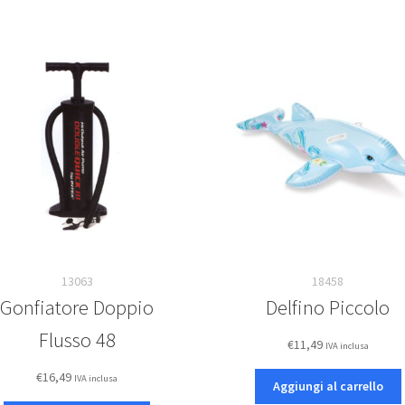
13063
18458
Gonfiatore Doppio
Delfino Piccolo
Flusso 48
€
11,49
IVA inclusa
€
16,49
IVA inclusa
Aggiungi al carrello