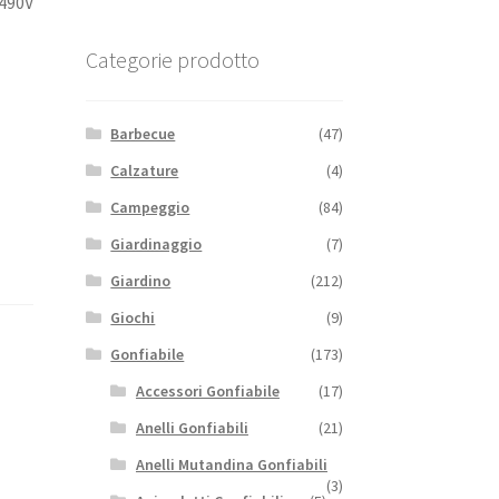
490V
Categorie prodotto
Barbecue
(47)
Calzature
(4)
Campeggio
(84)
Giardinaggio
(7)
Giardino
(212)
Giochi
(9)
Gonfiabile
(173)
Accessori Gonfiabile
(17)
Anelli Gonfiabili
(21)
Anelli Mutandina Gonfiabili
(3)