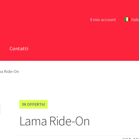
Il mio account
Ital
Contatti
a Ride-On
IN OFFERTA!
Lama Ride-On