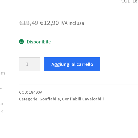
COD: 18
Il
Il
€
19,49
€
12,90
IVA inclusa
prezzo
prezzo
Disponibile
originale
attuale
era:
è:
Lama
Aggiungi al carrello
€19,49.
€12,90.
Ride-
On
quantità
COD:
18490V
Categorie:
Gonfiabile
,
Gonfiabili Cavalcabili