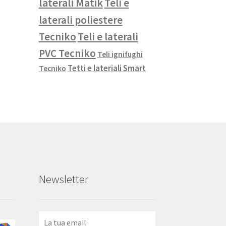
laterali Matik
Teli e
laterali poliestere
Tecniko
Teli e laterali
PVC Tecniko
Teli ignifughi
Tetti e lateriali Smart
Tecniko
Newsletter