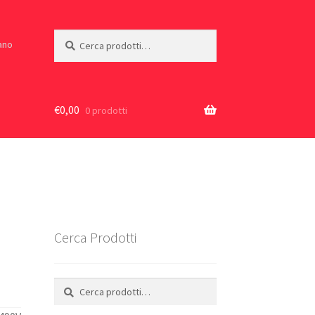
Cerca:
Cerca
iano
€
0,00
0 prodotti
Cerca Prodotti
Cerca:
Cerca