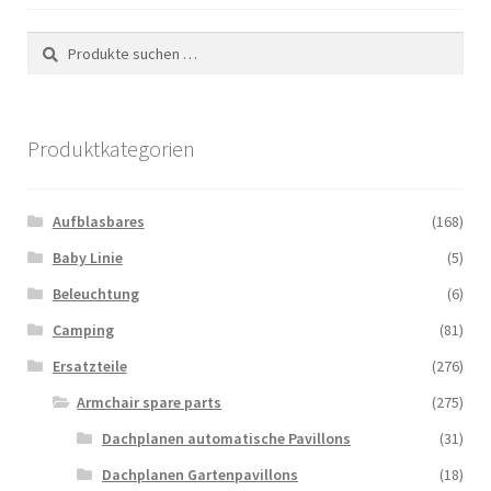
Suchen
Suchen
nach:
Produktkategorien
Aufblasbares
(168)
Baby Linie
(5)
Beleuchtung
(6)
Camping
(81)
Ersatzteile
(276)
Armchair spare parts
(275)
Dachplanen automatische Pavillons
(31)
Dachplanen Gartenpavillons
(18)