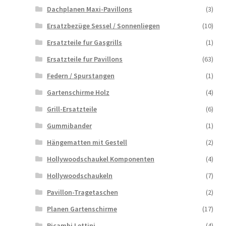
Dachplanen Maxi-Pavillons
(3)
Ersatzbezüge Sessel / Sonnenliegen
(10)
Ersatzteile fur Gasgrills
(1)
Ersatzteile fur Pavillons
(63)
Federn / Spurstangen
(1)
Gartenschirme Holz
(4)
Grill-Ersatzteile
(6)
Gummibander
(1)
Hängematten mit Gestell
(2)
Hollywoodschaukel Komponenten
(4)
Hollywoodschaukeln
(7)
Pavillon-Tragetaschen
(2)
Planen Gartenschirme
(17)
Ricambi Lettini
(4)