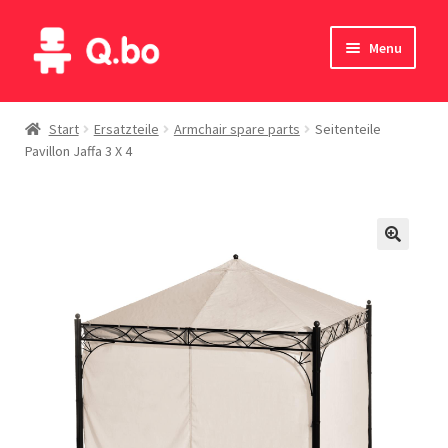
Skip
Skip
Menu
to
to
navigation
content
Home
Start
Ersatzteile
Armchair spare parts
Seitenteile
Pavillon Jaffa 3 X 4
Blog
Produkte
Katalog
Kontakte
English
Deutsch