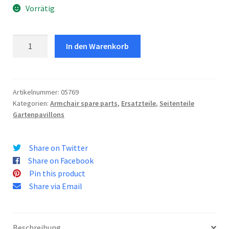
Vorrätig
Seitenteile
In den Warenkorb
Pavillon
Jaffa
3
X
Artikelnummer:
05769
Kategorien:
Armchair spare parts
,
Ersatzteile
,
Seitenteile
4
Gartenpavillons
Menge
Share on Twitter
Share on Facebook
Pin this product
Share via Email
Beschreibung