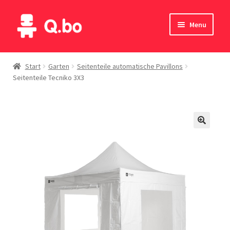
Skip
Skip
Menu
to
to
navigation
content
Home
Start
Garten
Seitenteile automatische Pavillons
Seitenteile Tecniko 3X3
Blog
Produkte
Katalog
Kontakte
English
Deutsch