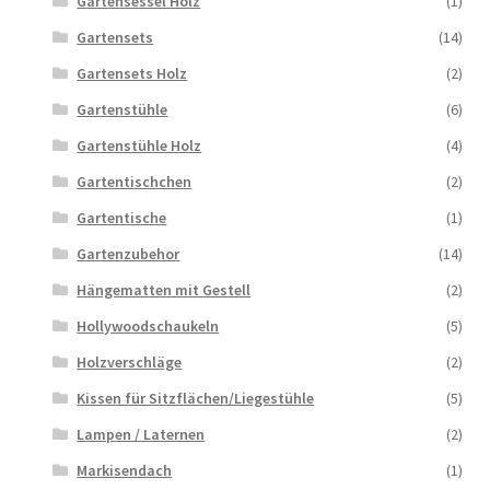
Gartensessel Holz
(1)
Gartensets
(14)
Gartensets Holz
(2)
Gartenstühle
(6)
Gartenstühle Holz
(4)
Gartentischchen
(2)
Gartentische
(1)
Gartenzubehor
(14)
Hängematten mit Gestell
(2)
Hollywoodschaukeln
(5)
Holzverschläge
(2)
Kissen für Sitzflächen/Liegestühle
(5)
Lampen / Laternen
(2)
Markisendach
(1)