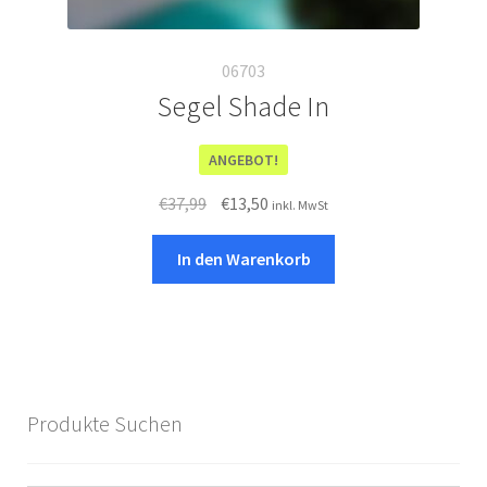
06703
Segel Shade In
ANGEBOT!
Ursprünglicher
Aktueller
€
37,99
€
13,50
inkl. MwSt
Preis
Preis
war:
ist:
In den Warenkorb
€37,99
€13,50.
Produkte Suchen