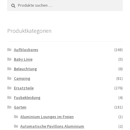
Suchen
Suchen
nach:
Produktkategorien
Aufblasbares
(168)
Baby Linie
(5)
Beleuchtung
(6)
Camping
(81)
Ersatzteile
(276)
Fusbekleidung
(4)
Garten
(181)
Aluminium Lounges im Freien
(1)
Automatische Pavillons Aluminium
(2)