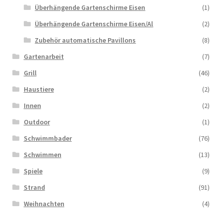
Überhängende Gartenschirme Eisen
(1)
Überhängende Gartenschirme Eisen/Al
(2)
Zubehör automatische Pavillons
(8)
Gartenarbeit
(7)
Grill
(46)
Haustiere
(2)
Innen
(2)
Outdoor
(1)
Schwimmbader
(76)
Schwimmen
(13)
Spiele
(9)
Strand
(91)
Weihnachten
(4)