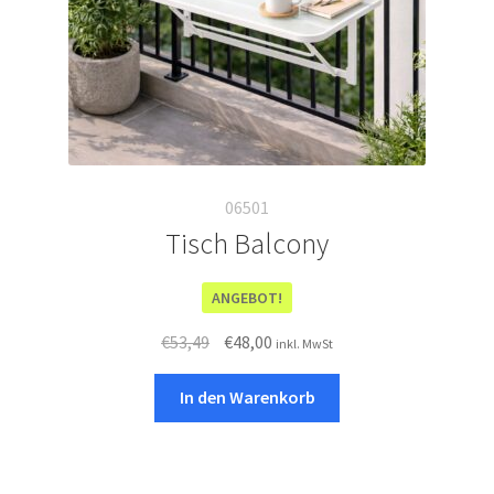
06501
Tisch Balcony
ANGEBOT!
Ursprünglicher
Aktueller
€
53,49
€
48,00
inkl. MwSt
Preis
Preis
war:
ist:
In den Warenkorb
€53,49
€48,00.