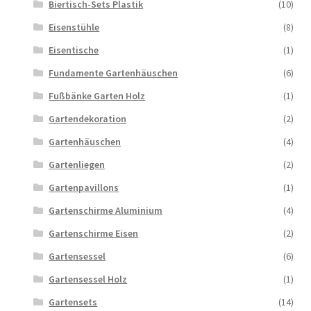
Biertisch-Sets Plastik
(10)
Eisenstühle
(8)
Eisentische
(1)
Fundamente Gartenhäuschen
(6)
Fußbänke Garten Holz
(1)
Gartendekoration
(2)
Gartenhäuschen
(4)
Gartenliegen
(2)
Gartenpavillons
(1)
Gartenschirme Aluminium
(4)
Gartenschirme Eisen
(2)
Gartensessel
(6)
Gartensessel Holz
(1)
Gartensets
(14)