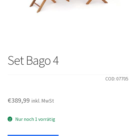
Italiano
Set Bago 4
COD: 07705
€
389,99
inkl. MwSt
Nur noch 1 vorrätig