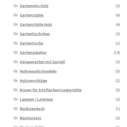
Gartensets Holz
(2)
Gartenstühle
(6)
Gartenstühle Holz
(4)
Gartentischchen
(2)
Gartentische
(1)
Gartenzubehor
(14)
Hängematten mit Gestell
(2)
Hollywoodschaukeln
(5)
Holzverschläge
(2)
Kissen für Sitzflächen/Liegestühle
(5)
Lampen / Laternen
(2)
Markisendach
(1)
Marmorsets
(2)