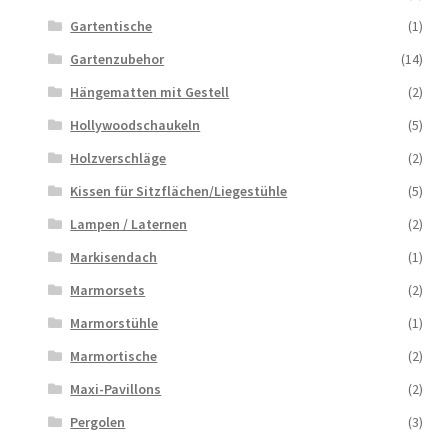
Gartentische
(1)
Gartenzubehor
(14)
Hängematten mit Gestell
(2)
Hollywoodschaukeln
(5)
Holzverschläge
(2)
Kissen für Sitzflächen/Liegestühle
(5)
Lampen / Laternen
(2)
Markisendach
(1)
Marmorsets
(2)
Marmorstühle
(1)
Marmortische
(2)
Maxi-Pavillons
(2)
Pergolen
(3)