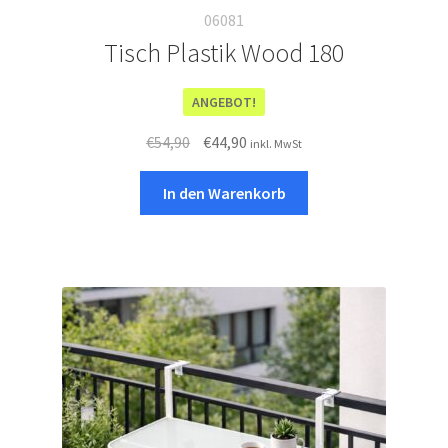
06081
Tisch Plastik Wood 180
ANGEBOT!
Ursprünglicher
Aktueller
€
54,90
€
44,90
inkl. MwSt
Preis
Preis
war:
ist:
In den Warenkorb
€54,90
€44,90.