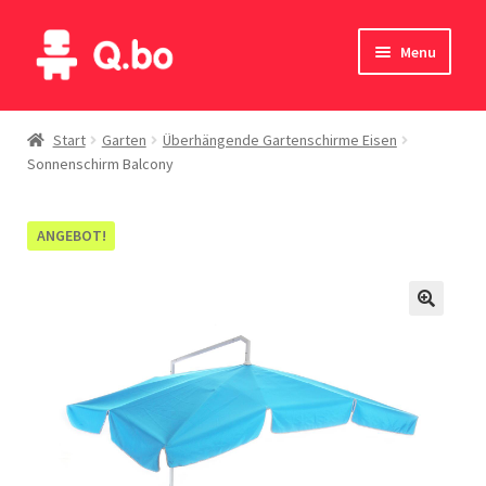
Skip
Skip
Menu
to
to
navigation
content
Home
Start
Garten
Überhängende Gartenschirme Eisen
Sonnenschirm Balcony
Blog
Produkte
ANGEBOT!
Katalog
Kontakte
English
Deutsch