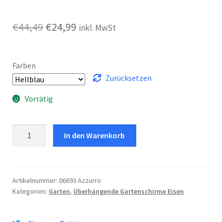
Ursprünglicher
Aktueller
€
44,49
€
24,99
inkl. MwSt
Preis
Preis
war:
ist:
Farben
€44,49
€24,99.
Zurücksetzen
Vorrätig
Sonnenschirm
In den Warenkorb
Balcony
Menge
Artikelnummer:
06693 Azzurro
Kategorien:
Garten
,
Überhängende Gartenschirme Eisen