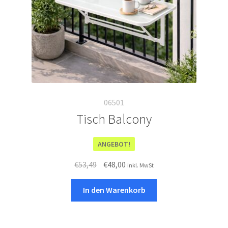
06501
Tisch Balcony
ANGEBOT!
Ursprünglicher
Aktueller
€
53,49
€
48,00
inkl. MwSt
Preis
Preis
war:
ist:
In den Warenkorb
€53,49
€48,00.