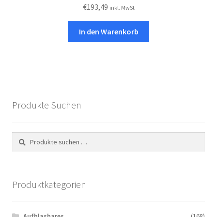
€
193,49
inkl. MwSt
In den Warenkorb
Produkte Suchen
Suchen
Suchen
nach:
Produktkategorien
Aufblasbares
(168)