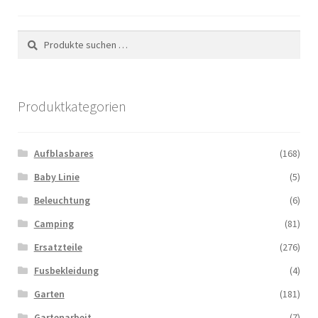
können
auf
Suchen
Suchen
der
nach:
Produktseite
gewählt
Produktkategorien
werden
Aufblasbares
(168)
Baby Linie
(5)
Beleuchtung
(6)
Camping
(81)
Ersatzteile
(276)
Fusbekleidung
(4)
Garten
(181)
Gartenarbeit
(7)