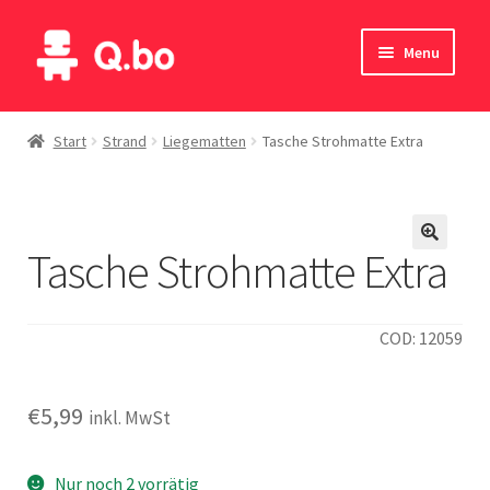
Skip
Skip
Menu
to
to
navigation
content
Home
Start
Strand
Liegematten
Tasche Strohmatte Extra
Blog
Produkte
Tasche Strohmatte Extra
Katalog
COD: 12059
Kontakte
English
€
5,99
inkl. MwSt
Deutsch
Nur noch 2 vorrätig