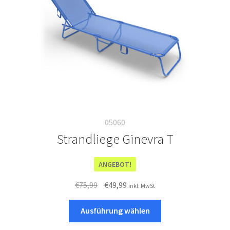
05060
Strandliege Ginevra T
ANGEBOT!
Ursprünglicher
Aktueller
€
75,99
€
49,99
inkl. MwSt
Preis
Preis
Dieses
war:
ist:
Ausführung wählen
Produkt
€75,99
€49,99.