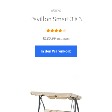
05826
Pavillon Smart 3 X 3
Bewertet
€
180,99
inkl. MwSt
mit
4.08
von 5
In den Warenkorb