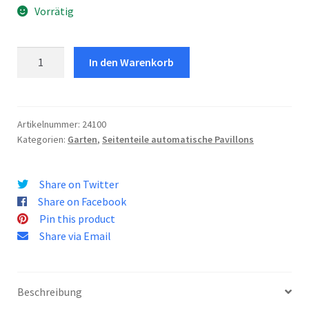
Vorrätig
Tecniko
In den Warenkorb
3X3
Seitenwand-
Set
Menge
Artikelnummer:
24100
Kategorien:
Garten
,
Seitenteile automatische Pavillons
Share on Twitter
Share on Facebook
Pin this product
Share via Email
Beschreibung