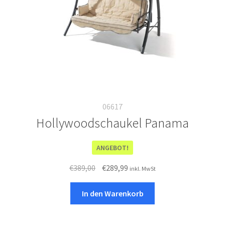
06617
Hollywoodschaukel Panama
ANGEBOT!
Ursprünglicher
Aktueller
€
389,00
€
289,99
inkl. MwSt
Preis
Preis
war:
ist:
In den Warenkorb
€389,00
€289,99.