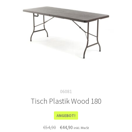
06081
Tisch Plastik Wood 180
ANGEBOT!
Ursprünglicher
Aktueller
€
54,90
€
44,90
inkl. MwSt