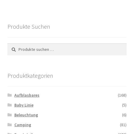
Produkte Suchen
Suchen
Suchen
nach:
Produktkategorien
Aufblasbares
(168)
Baby Linie
(5)
Beleuchtung
(6)
Camping
(81)