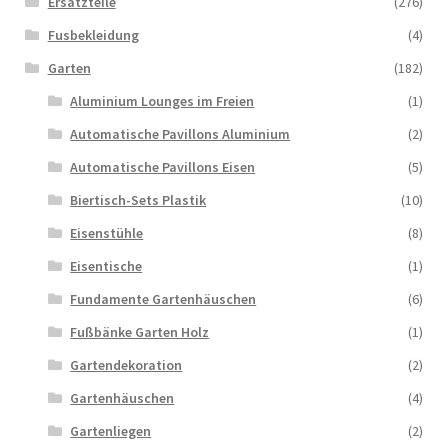
Ersatzteile
(276)
Fusbekleidung
(4)
Garten
(182)
Aluminium Lounges im Freien
(1)
Automatische Pavillons Aluminium
(2)
Automatische Pavillons Eisen
(5)
Biertisch-Sets Plastik
(10)
Eisenstühle
(8)
Eisentische
(1)
Fundamente Gartenhäuschen
(6)
Fußbänke Garten Holz
(1)
Gartendekoration
(2)
Gartenhäuschen
(4)
Gartenliegen
(2)