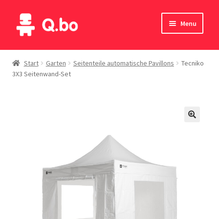
Skip
Skip
Menu
to
to
navigation
content
Home
Start
Garten
Seitenteile automatische Pavillons
Tecniko
3X3 Seitenwand-Set
Blog
Produkte
Katalog
Kontakte
English
Deutsch