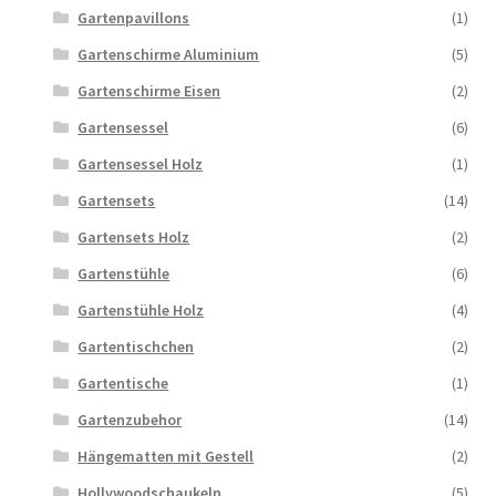
Gartenpavillons
(1)
Gartenschirme Aluminium
(5)
Gartenschirme Eisen
(2)
Gartensessel
(6)
Gartensessel Holz
(1)
Gartensets
(14)
Gartensets Holz
(2)
Gartenstühle
(6)
Gartenstühle Holz
(4)
Gartentischchen
(2)
Gartentische
(1)
Gartenzubehor
(14)
Hängematten mit Gestell
(2)
Hollywoodschaukeln
(5)