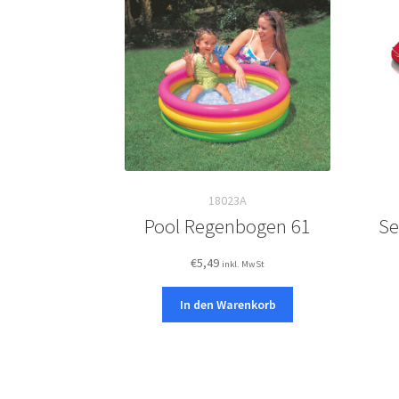
18023A
Pool Regenbogen 61
Se
€
5,49
inkl. MwSt
In den Warenkorb