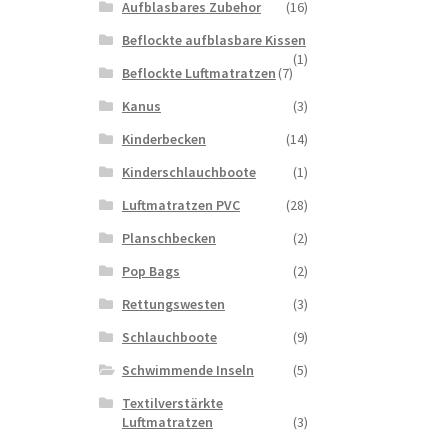
Aufblasbares Zubehor
(16)
Beflockte aufblasbare Kissen
(1)
Beflockte Luftmatratzen
(7)
Kanus
(3)
Kinderbecken
(14)
Kinderschlauchboote
(1)
Luftmatratzen PVC
(28)
Planschbecken
(2)
Pop Bags
(2)
Rettungswesten
(3)
Schlauchboote
(9)
Schwimmende Inseln
(5)
Textilverstärkte
Luftmatratzen
(3)