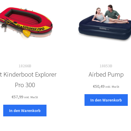
18266B
18853B
t Kinderboot Explorer
Airbed Pump
Pro 300
€
50,49
inkl. MwSt
€
57,99
inkl. MwSt
In den Warenkorb
In den Warenkorb