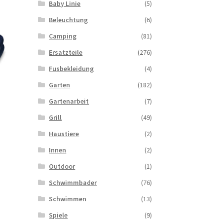
Baby Linie
(5)
Beleuchtung
(6)
Camping
(81)
Ersatzteile
(276)
Fusbekleidung
(4)
Garten
(182)
Gartenarbeit
(7)
Grill
(49)
Haustiere
(2)
Innen
(2)
Outdoor
(1)
Schwimmbader
(76)
Schwimmen
(13)
Spiele
(9)