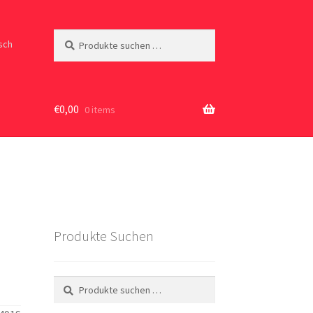
Suchen
Suchen
sch
nach:
€
0,00
0 items
Produkte Suchen
Suchen
Suchen
nach: