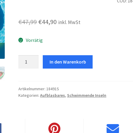
COD: 18
Ursprünglicher
Aktueller
€
47,99
€
44,90
inkl. MwSt
Preis
Preis
Vorrätig
war:
ist:
€47,99
€44,90.
Watermelon
In den Warenkorb
Island
Menge
Artikelnummer:
18491S
Kategorien:
Aufblasbares
,
Schwimmende Inseln