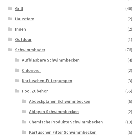
Grill
(46)
Haustiere
(2)
Innen
(2)
Outdoor
(1)
Schwimmbader
(76)
Aufblasbare Schwimmbecken
(4)
Chlorierer
(2)
Kartuschen-Filterpumpen
(3)
Pool Zubehor
(55)
Abdeckplanen Schwimmbecken
(6)
Ablagen Schwimmbecken
(2)
Chemische Produkte Schwimmbecken
(13)
Kartuschen Filter Schwimmbecken
(6)