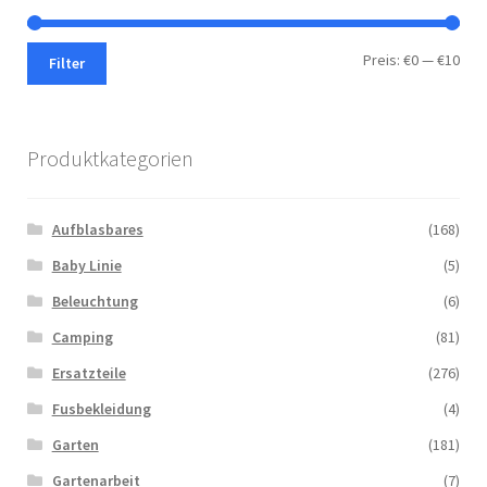
Min.
Max.
Preis:
€0
—
€10
Filter
Prei
Prei
Produktkategorien
Aufblasbares
(168)
Baby Linie
(5)
Beleuchtung
(6)
Camping
(81)
Ersatzteile
(276)
Fusbekleidung
(4)
Garten
(181)
Gartenarbeit
(7)