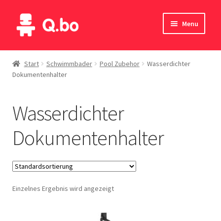
Skip
Skip
Menu
to
to
navigation
content
Home
Start
Schwimmbader
Pool Zubehor
Wasserdichter
Dokumentenhalter
Blog
Produkte
Wasserdichter
Katalog
Dokumentenhalter
Kontakte
English
Einzelnes Ergebnis wird angezeigt
Deutsch