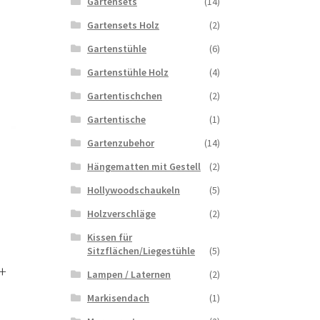
Gartensets
(14)
Gartensets Holz
(2)
Gartenstühle
(6)
Gartenstühle Holz
(4)
Gartentischchen
(2)
Gartentische
(1)
Gartenzubehor
(14)
Hängematten mit Gestell
(2)
Hollywoodschaukeln
(5)
Holzverschläge
(2)
Kissen für
Sitzflächen/Liegestühle
(5)
n+
Lampen / Laternen
(2)
Markisendach
(1)