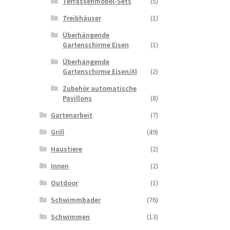
Terrassenmobel-Sets
(5)
Treibhäuser
(1)
Überhängende
Gartenschirme Eisen
(1)
Überhängende
Gartenschirme Eisen/Al
(2)
Zubehör automatische
Pavillons
(8)
Gartenarbeit
(7)
Grill
(49)
Haustiere
(2)
Innen
(2)
Outdoor
(1)
Schwimmbader
(76)
Schwimmen
(13)