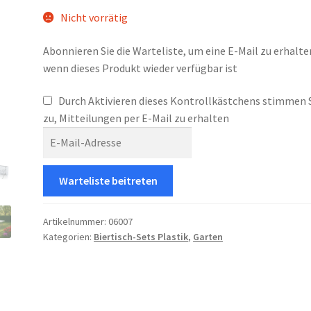
Nicht vorrätig
Abonnieren Sie die Warteliste, um eine E-Mail zu erhalte
wenn dieses Produkt wieder verfügbar ist
Durch Aktivieren dieses Kontrollkästchens stimmen 
zu, Mitteilungen per E-Mail zu erhalten
E
n
t
Warteliste beitreten
e
r
y
Artikelnummer:
06007
Kategorien:
Biertisch-Sets Plastik
,
Garten
o
u
r
e
m