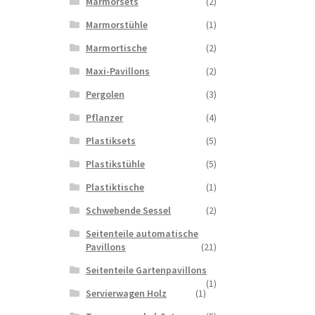
Marmorsets
(2)
Marmorstühle
(1)
Marmortische
(2)
Maxi-Pavillons
(2)
Pergolen
(3)
Pflanzer
(4)
Plastiksets
(5)
Plastikstühle
(5)
Plastiktische
(1)
Schwebende Sessel
(2)
Seitenteile automatische
Pavillons
(21)
Seitenteile Gartenpavillons
(1)
Servierwagen Holz
(1)