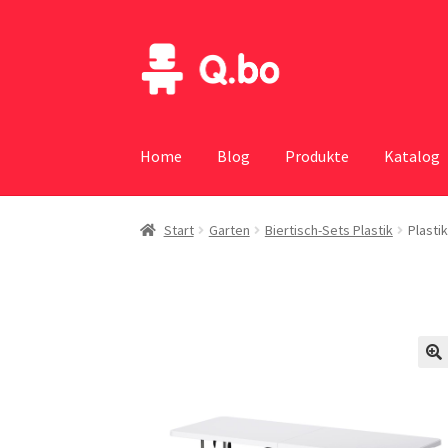
Skip
Skip
to
to
navigation
content
Home
Blog
Produkte
Katalog
Start
Garten
Biertisch-Sets Plastik
Plastik