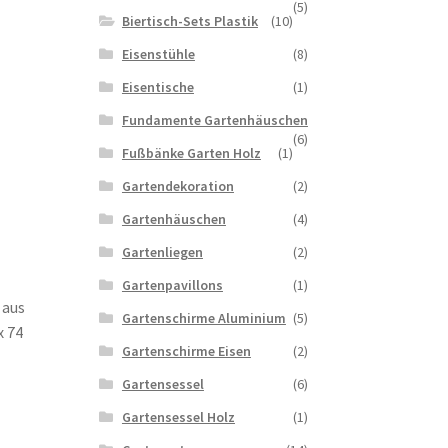
(5)
Biertisch-Sets Plastik
(10)
Eisenstühle
(8)
Eisentische
(1)
Fundamente Gartenhäuschen
(6)
Fußbänke Garten Holz
(1)
Gartendekoration
(2)
Gartenhäuschen
(4)
Gartenliegen
(2)
Gartenpavillons
(1)
 aus
Gartenschirme Aluminium
(5)
x 74
Gartenschirme Eisen
(2)
Gartensessel
(6)
Gartensessel Holz
(1)