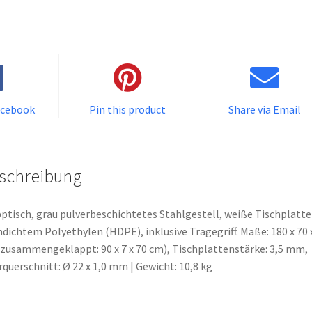
a
i
l
a
d
d
acebook
Pin this product
Share via Email
r
e
s
s
schreibung
t
o
ptisch, grau pulverbeschichtetes Stahlgestell, weiße Tischplatte
j
dichtem Polyethylen (HDPE), inklusive Tragegriff. Maße: 180 x 70 
o
zusammengeklappt: 90 x 7 x 70 cm), Tischplattenstärke: 3,5 mm,
i
querschnitt: Ø 22 x 1,0 mm | Gewicht: 10,8 kg
n
t
h