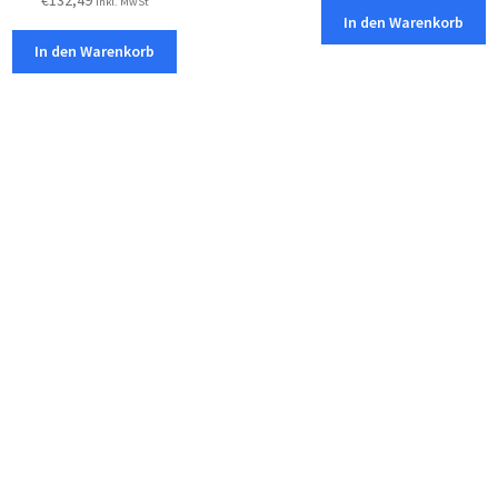
r
inkl. MwSt
mit
3.50
In den Warenkorb
o
von 5
In den Warenkorb
d
u
c
t