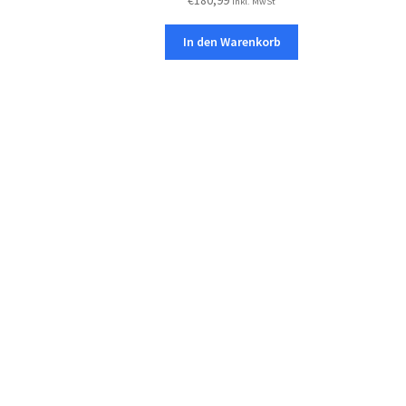
inkl. MwSt
mit
4.08
von 5
In den Warenkorb