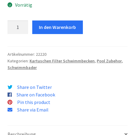
Vorrätig
S3
In den Warenkorb
Filterpatrone
|
Aqua
Leisure
Artikelnummer:
22220
Kategorien:
Kartuschen Filter Schwimmbecken
,
Pool Zubehor
,
Menge
Schwimmbader
Share on Twitter
Share on Facebook
Pin this product
Share via Email
Beschreibung