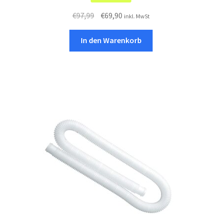
Ursprünglicher
Aktueller
€
97,99
€
69,90
inkl. MwSt
Preis
Preis
war:
ist:
In den Warenkorb
€97,99
€69,90.