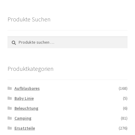
Produkte Suchen
Suchen
Suchen
nach:
Produktkategorien
Aufblasbares
(168)
Baby Linie
(5)
Beleuchtung
(6)
Camping
(81)
Ersatzteile
(276)