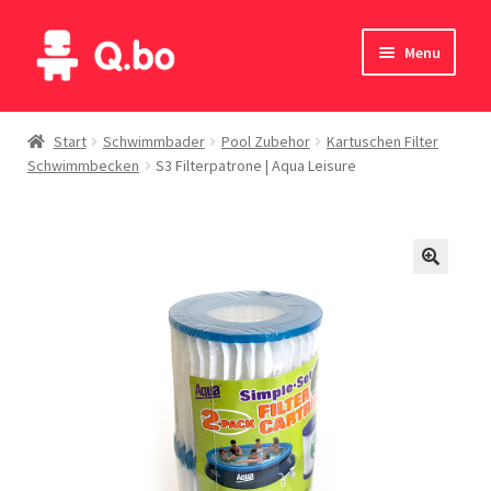
Skip
Skip
Menu
to
to
navigation
content
Home
Start
Schwimmbader
Pool Zubehor
Kartuschen Filter
Schwimmbecken
S3 Filterpatrone | Aqua Leisure
Blog
Produkte
Katalog
Kontakte
English
Deutsch