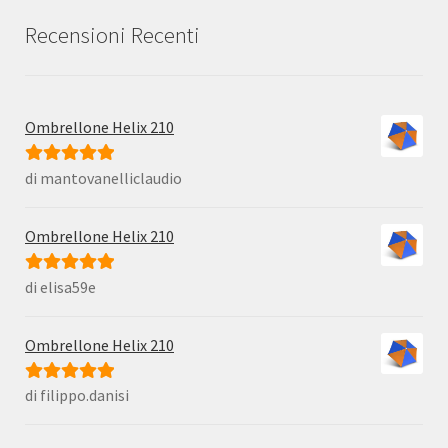
Recensioni Recenti
Ombrellone Helix 210
di mantovanelliclaudio
Valutato
5
su
5
Ombrellone Helix 210
di elisa59e
Valutato
5
su
5
Ombrellone Helix 210
di filippo.danisi
Valutato
5
su
5