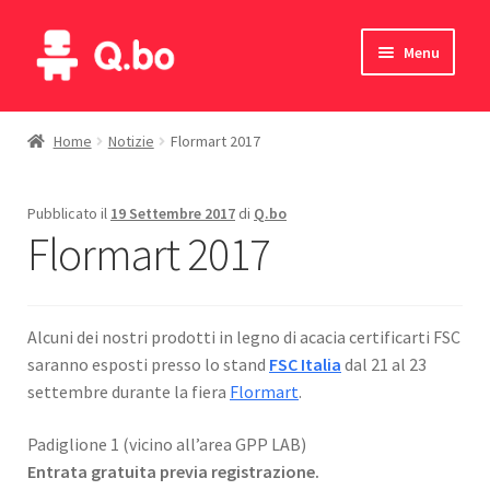
Vai
Vai
Menu
alla
al
navigazione
contenuto
Home
Home
Notizie
Flormart 2017
Blog
Pubblicato il
19 Settembre 2017
di
Q.bo
Prodotti
Flormart 2017
Catalogo
Alcuni dei nostri prodotti in legno di acacia certificarti FSC
Contatti
saranno esposti presso lo stand
FSC Italia
dal 21 al 23
settembre durante la fiera
Flormart
.
Il mio account
Padiglione 1 (vicino all’area GPP LAB)
Italiano
Entrata gratuita previa registrazione.