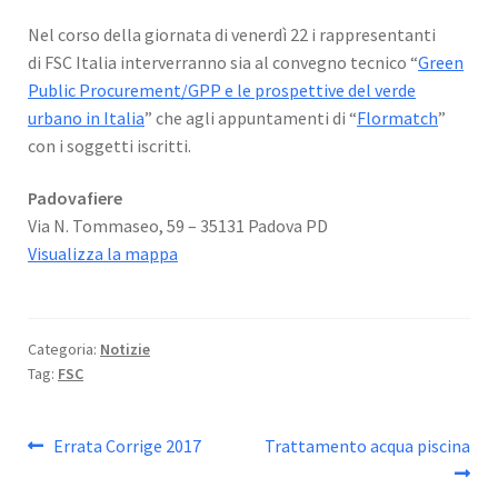
Nel corso della giornata di venerdì 22 i rappresentanti
di FSC Italia interverranno sia al convegno tecnico “
Green
Public Procurement/GPP e le prospettive del verde
urbano in Italia
” che agli appuntamenti di “
Flormatch
”
con i soggetti iscritti.
Padovafiere
Via N. Tommaseo, 59 – 35131 Padova PD
Visualizza la mappa
Categoria:
Notizie
Tag:
FSC
Navigazione
Articolo
Articolo
Errata Corrige 2017
Trattamento acqua piscina
precedente:
successivo:
articoli