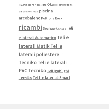
Okami
naxos
Nora
Nora-sofa
ombrellone
piscina
ombrelloni-maxi
arcobaleno
Poltrona Rock
ricambi
Teli
Seahawk
Shade
Teli e
e laterali Automatico
laterali Matik
Teli e
laterali poliestere
Tecniko
Teli e laterali
PVC Tecniko
Teli ignifughi
Tetti e lateriali Smart
Tecniko