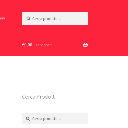
Cerca:
Cerca
iano
€
0,00
0 prodotti
Cerca Prodotti
Cerca:
Cerca