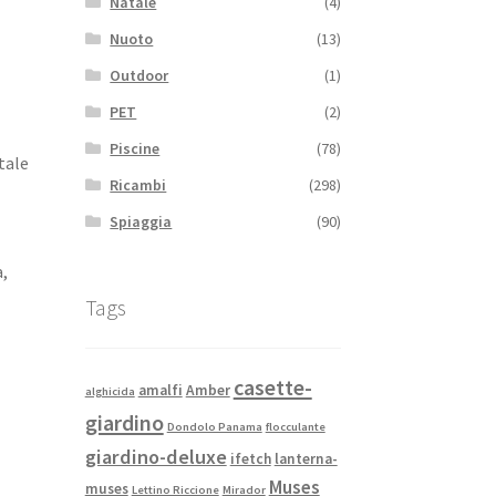
Natale
(4)
Nuoto
(13)
Outdoor
(1)
PET
(2)
Piscine
(78)
tale
Ricambi
(298)
Spiaggia
(90)
a,
Tags
casette-
amalfi
Amber
alghicida
giardino
Dondolo Panama
flocculante
giardino-deluxe
ifetch
lanterna-
Muses
muses
Lettino Riccione
Mirador