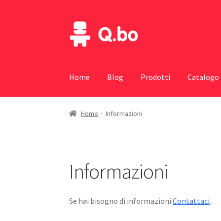
Vai
Vai
alla
al
navigazione
contenuto
Home
Blog
Prodotti
Catalogo
Home
Informazioni
Informazioni
Se hai bisogno di informazioni
Contattaci
.