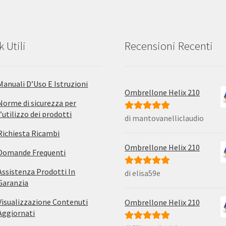
k Utili
Recensioni Recenti
Manuali D’Uso E Istruzioni
Ombrellone Helix 210
Norme di sicurezza per
l’utilizzo dei prodotti
di mantovanelliclaudio
Valutato
5
su
5
Richiesta Ricambi
Ombrellone Helix 210
Domande Frequenti
Assistenza Prodotti In
di elisa59e
Valutato
5
su
Garanzia
5
Visualizzazione Contenuti
Ombrellone Helix 210
Aggiornati