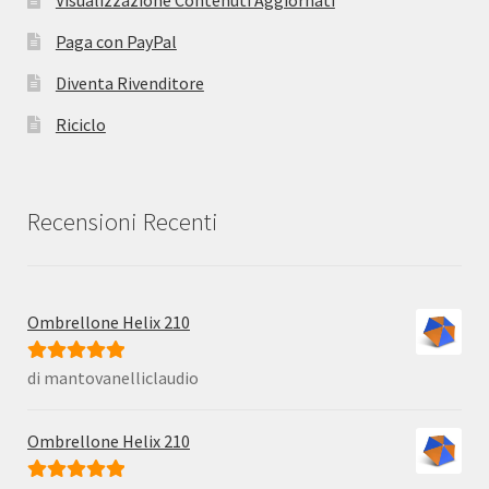
Visualizzazione Contenuti Aggiornati
Paga con PayPal
Diventa Rivenditore
Riciclo
Recensioni Recenti
Ombrellone Helix 210
di mantovanelliclaudio
Valutato
5
su
5
Ombrellone Helix 210