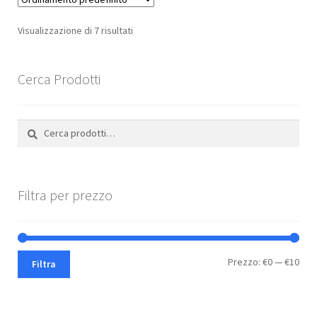
Visualizzazione di 7 risultati
Cerca Prodotti
Cerca:
Cerca
Filtra per prezzo
Pre
Pre
Prezzo:
€0
—
€10
Filtra
Min
Max