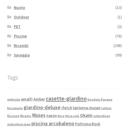
Nuoto
(13)
Outdoor
(1)
PET
(2)
Piscine
(78)
Ricambi
(298)
Spiaggia
(90)
Tags
casette-giardino
amalfi
Amber
alghicida
Dondolo Panama
giardino-deluxe
ifetch
lanterna-muses
flocculante
Lettino
Muses
Okami
naxos
Riccione
Mirador
Nora
Nora-sofa
ombrellone
piscina arcobaleno
Poltrona Rock
ombrelloni-maxi