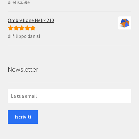
di elisa59e
Valutato
5
su
5
Ombrellone Helix 210
di filippo.danisi
Valutato
5
su
5
Newsletter