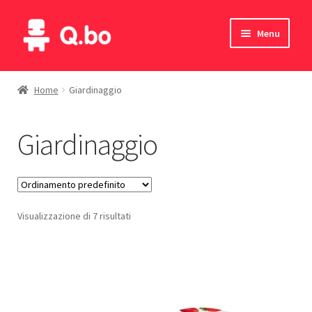
Vai
Vai
Menu
alla
al
navigazione
contenuto
Home
Home
Giardinaggio
Blog
Giardinaggio
Prodotti
Catalogo
Visualizzazione di 7 risultati
Contatti
Il mio account
English