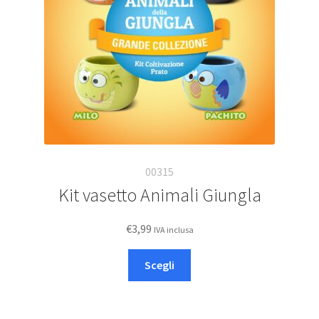
nella
pagina
del
prodotto
00315
Kit vasetto Animali Giungla
€
3,99
IVA inclusa
Questo
Scegli
prodotto
ha
più