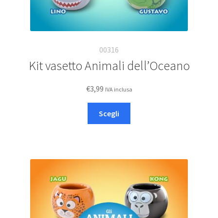
00316
Kit vasetto Animali dell’Oceano
€
3,99
IVA inclusa
Questo
Scegli
prodotto
ha
più
varianti.
Le
opzioni
possono
essere
scelte